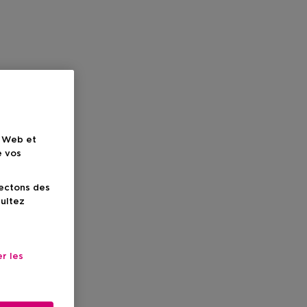
e Web et
e vos
lectons des
sultez
r les