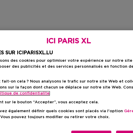
ICI PARIS XL
S SUR ICIPARISXL.LU
isons des cookies pour optimiser votre expérience sur notre sit
oser des publicités et des services personnalisés en fonction d
ait-on cela ? Nous analysons le trafic sur notre site Web et col
ons sur la façon dont chacun se déplace sur notre site Web. Con
itique de confidentialite
nt sur le bouton “Accepter”, vous acceptez cela.
ez également définir quels cookies sont placés via l'option
Gére
 Vous pouvez toujours modifier ou retirer votre choix.