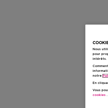
COOKIE
Nous util
pour prop
intérêts.
Comment f
informati
notre
Pol
En cliqua
Vous pouv
cookies
.