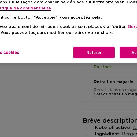
ons sur la façon dont chacun se déplace sur notre site Web. Con
Prix du prod
15,90 €
itique de confidentialite
nt sur le bouton “Accepter”, vous acceptez cela.
ez également définir quels cookies sont placés via l'option
Gére
 Vous pouvez toujours modifier ou retirer votre choix.
es cookies
Refuser
Ac
Livraison à domicile
-
En stock
Retrait en magasin
Retrait dans un magas
Selectionner un mag
Brève descriptio
A
Note olfactive
Berga
Ingrédient