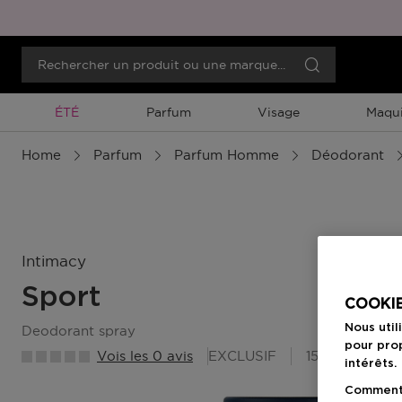
Promotion À Durée Limitée
ÉTÉ
Parfum
Visage
Maqui
Home
Parfum
Parfum Homme
Déodorant
Intimacy
Sport
COOKIE
Nous util
deodorant spray
pour prop
Vois les 0 avis
EXCLUSIF
15 Points Bea
intérêts.
Comment f