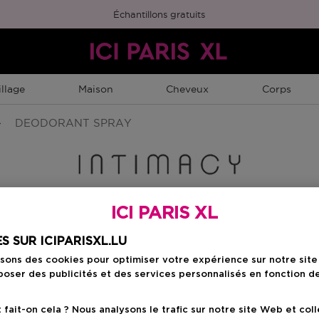
Échantillons gratuits
llage
Maison
Cheveux
Corps
DEODORANT SPRAY
ICI PARIS XL
Choisissez votre f
S SUR ICIPARISXL.LU
isons des cookies pour optimiser votre expérience sur notre sit
150 ML
oser des publicités et des services personnalisés en fonction d
uty Member
Prix du produit
15,90 €
ait-on cela ? Nous analysons le trafic sur notre site Web et col