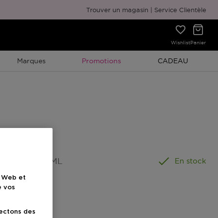
Emballage cadeau gratuit
Trouver un magasin
Service Clientèle
Wishlist
Panier
Promotion À Durée Limitée
Promotion À Duré
Marques
Promotions
CADEAU
ormat
:
150 ML
En stock
e Web et
e vos
lectons des