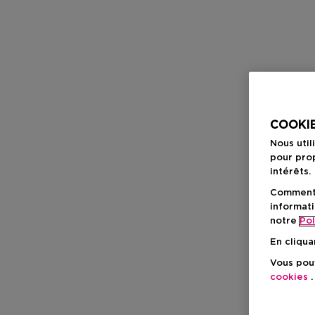
COOKIE
Nous util
pour prop
intérêts.
Comment f
informati
notre
Pol
En cliqua
Vous pouv
cookies
.