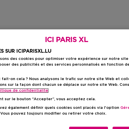
ICI PARIS XL
S SUR ICIPARISXL.LU
isons des cookies pour optimiser votre expérience sur notre sit
oser des publicités et des services personnalisés en fonction d
ait-on cela ? Nous analysons le trafic sur notre site Web et col
ons sur la façon dont chacun se déplace sur notre site Web. Con
itique de confidentialite
nt sur le bouton “Accepter”, vous acceptez cela.
ez également définir quels cookies sont placés via l'option
Gére
 Vous pouvez toujours modifier ou retirer votre choix.