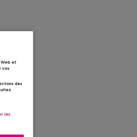
e Web et
e vos
lectons des
sultez
r les