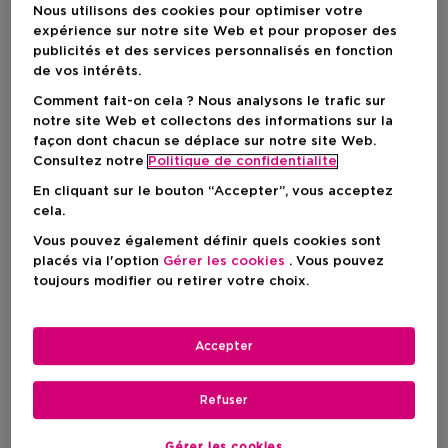
Nous utilisons des cookies pour optimiser votre
expérience sur notre site Web et pour proposer des
publicités et des services personnalisés en fonction
de vos intérêts.
Comment fait-on cela ? Nous analysons le trafic sur
notre site Web et collectons des informations sur la
façon dont chacun se déplace sur notre site Web.
Consultez notre
Politique de confidentialite
En cliquant sur le bouton “Accepter”, vous acceptez
cela.
Vous pouvez également définir quels cookies sont
Choisissez votre couleur
placés via l'option
Gérer les cookies
. Vous pouvez
toujours modifier ou retirer votre choix.
Zwart
En stock
Accepter
Prix du produit
27,50 €
Refuser
AJOUTER AU PANIER
Gérer les cookies