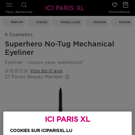
Menu
Rechercher
Wishlist
Panier
PARFUM
VISAGE
MAQUILLAGE
MAISOIN
MAISON
It Cosmetics
Superhero No-Tug Mechanical
Eyeliner
eyeliner - crayon yeux waterproof
Vois les 0 avis
27 Points Beauty Member
ICI PARIS XL
COOKIES SUR ICIPARISXL.LU