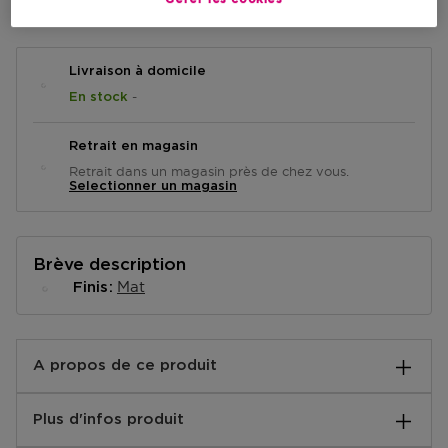
Livraison à domicile
-
En stock
Retrait en magasin
Retrait dans un magasin près de chez vous.
Selectionner un magasin
Brève description
Mat
Finis
A propos de ce produit
IT Cosmetics Superhero No-Tug - Crayon Yeux Un
Plus d'infos produit
eyeliner résistant à l’eau et super fluide avec une
couleur intensément pigmentée Grâce à la technologie