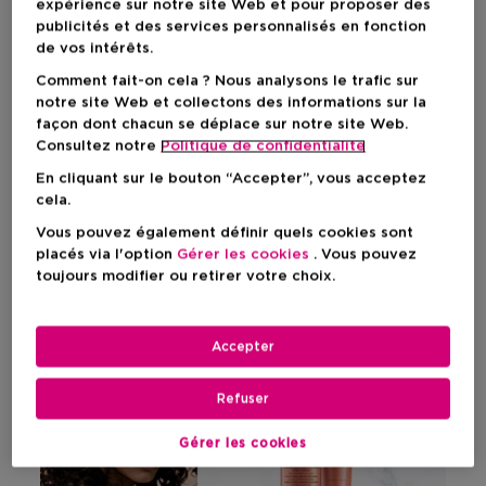
expérience sur notre site Web et pour proposer des
publicités et des services personnalisés en fonction
de vos intérêts.
Comment fait-on cela ? Nous analysons le trafic sur
notre site Web et collectons des informations sur la
façon dont chacun se déplace sur notre site Web.
Consultez notre
Politique de confidentialite
CHRONOLOGISTE
En cliquant sur le bouton “Accepter”, vous acceptez
SOIN REVITALISANT JEUNESSE POUR CHEVEUX ET CUIR
cela.
CHEVELU
Vous pouvez également définir quels cookies sont
placés via l'option
Gérer les cookies
. Vous pouvez
ACHETER
toujours modifier ou retirer votre choix.
Accepter
Refuser
Gérer les cookies