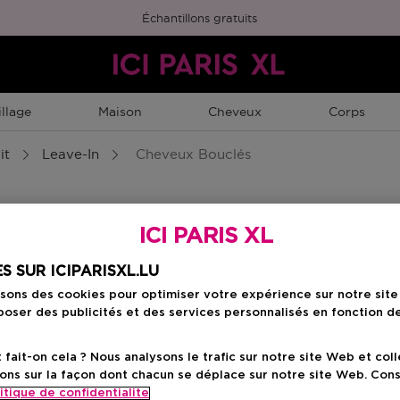
Échantillons gratuits
llage
Maison
Cheveux
Corps
it
Leave-In
Cheveux Bouclés
ICI PARIS XL
S SUR ICIPARISXL.LU
isons des cookies pour optimiser votre expérience sur notre sit
 abîmés
cheveux secs
Anti-chute
cheveux 
oser des publicités et des services personnalisés en fonction d
ait-on cela ? Nous analysons le trafic sur notre site Web et col
ons sur la façon dont chacun se déplace sur notre site Web. Con
itique de confidentialite