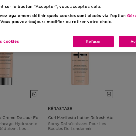
nt sur le bouton “Accepter”, vous acceptez cela.
ez également définir quels cookies sont placés via l'option
Gére
 Vous pouvez toujours modifier ou retirer votre choix.
es cookies
Refuser
Ac
KÉRASTASE
to Crème De Jour Fondamentale
Curl Manifesto Lotion Refresh Absolu
inçage Hydratante
Spray Rafraîchissant Pour Les
Réduisant Les
Boucles Du Lendemain