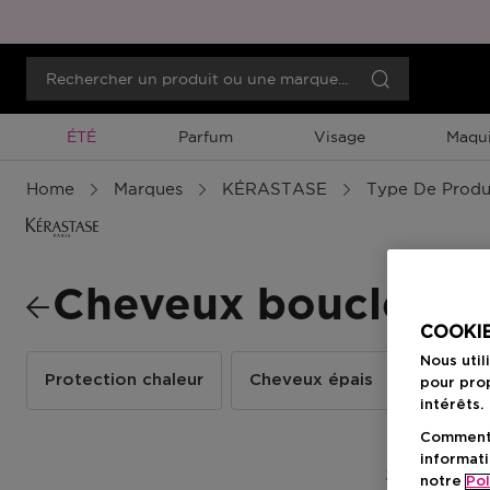
Promotion À Durée Limitée
ÉTÉ
Parfum
Visage
Maqui
Home
Marques
KÉRASTASE
Type De Produ
Cheveux bouclés
COOKIE
Nous util
Protection chaleur
Cheveux épais
Cheveux
pour prop
intérêts.
Comment f
informati
2 Résultats
notre
Pol