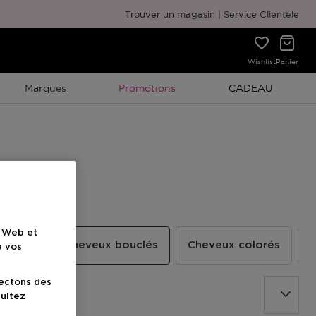
Emballage cadeau gratuit
Trouver un magasin
Service Clientèle
Wishlist
Panier
Promotion À Durée Limitée
Promotion À Duré
Marques
Promotions
CADEAU
e Web et
blonds
Cheveux bouclés
Cheveux colorés
C
e vos
lectons des
sultez