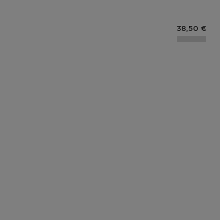
Prix du pro
38,50 €