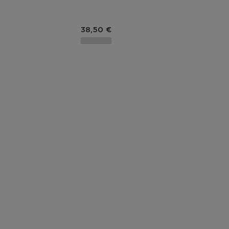
duit
Prix du produit
38,50 €