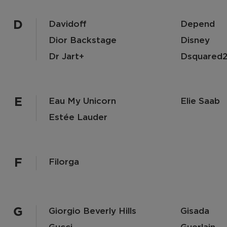
D
Davidoff
Depend
Dior Backstage
Disney
Dr Jart+
Dsquared
E
Eau My Unicorn
Elie Saab
Estée Lauder
F
Filorga
G
Giorgio Beverly Hills
Gisada