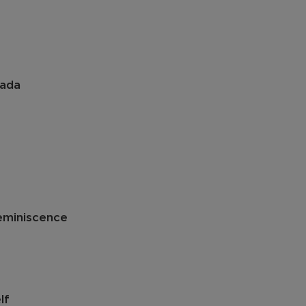
ada
miniscence
lf