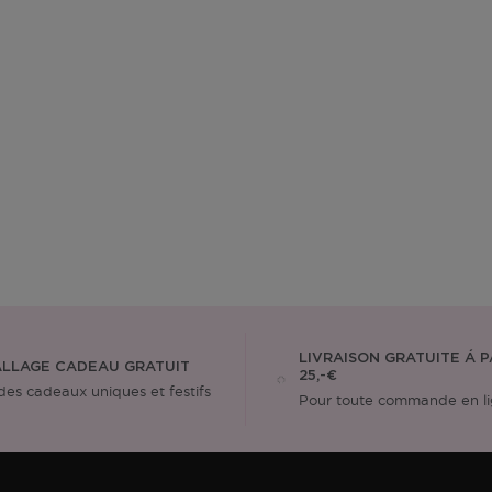
LIVRAISON GRATUITE Á P
LLAGE CADEAU GRATUIT
25,-€
des cadeaux uniques et festifs
Pour toute commande en l