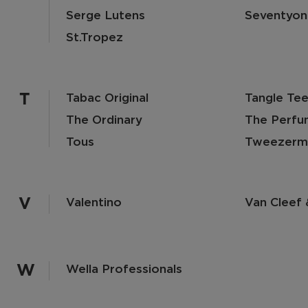
Serge Lutens
Seventyon
St.tropez
T
Tabac Original
Tangle Te
The Ordinary
The Perfu
Tous
Tweezerm
V
Valentino
Van Cleef 
W
Wella Professionals