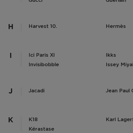
Gucci
Guerlain
H
Harvest 10.
Hermès
I
Ici Paris Xl
Ikks
Invisibobble
Issey Miy
J
Jacadi
Jean Paul 
K
K18
Karl Lager
Kérastase