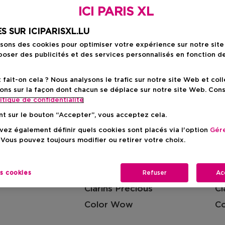
ICI PARIS XL
S SUR ICIPARISXL.LU
ande
Armani
Ar
isons des cookies pour optimiser votre expérience sur notre sit
Azzaro
oser des publicités et des services personnalisés en fonction d
ait-on cela ? Nous analysons le trafic sur notre site Web et col
ons sur la façon dont chacun se déplace sur notre site Web. Con
Beautyblender
Be
itique de confidentialite
ds
Boucheron
Bu
nt sur le bouton “Accepter”, vous acceptez cela.
ez également définir quels cookies sont placés via l'option
Gére
 Vous pouvez toujours modifier ou retirer votre choix.
n
Carolina Herrera
Ch
es cookies
Refuser
Ac
Clarins Precious
Cl
Color Wow
Co