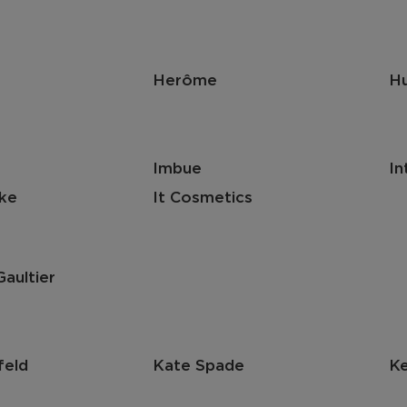
Herôme
H
Imbue
In
ake
It Cosmetics
Gaultier
feld
Kate Spade
K