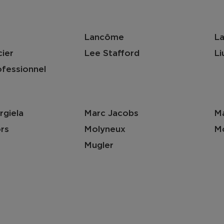
Lancôme
La
ier
Lee Stafford
Li
ofessionnel
rgiela
Marc Jacobs
Ma
rs
Molyneux
Mo
Mugler