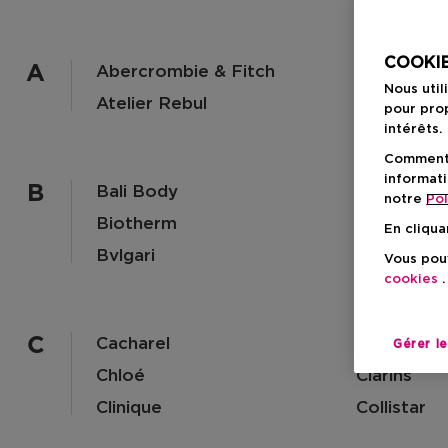
COOKIE
A
Abercrombie & Fitch
Ariana Gr
Nous util
Atelier Rebul
Aveda
pour prop
intérêts.
Comment f
informati
B
Bali Body
Beautical
notre
Pol
Biotherm
Bondi San
En cliqua
Bvlgari
By Terry
Vous pouv
cookies
.
C
Cacharel
Calvin Klei
Gérer l
Chloé
Clarins
Clinique
Collistar