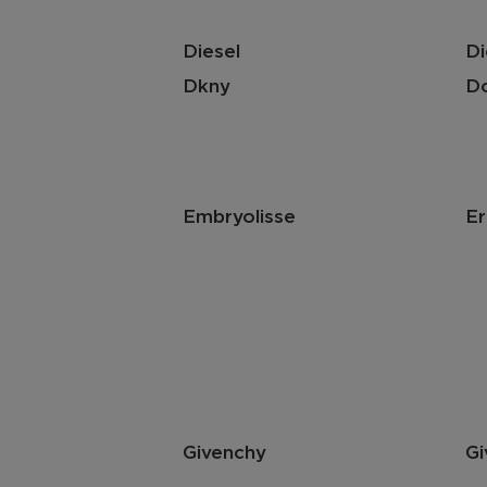
Diesel
Di
Dkny
Do
2
Embryolisse
Er
Givenchy
Gi