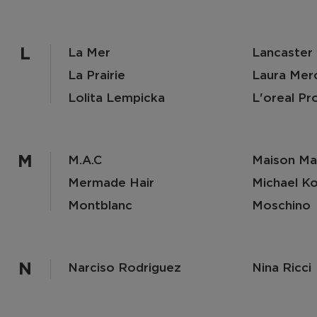
L
La Mer
Lancaster
La Prairie
Laura Merc
Lolita Lempicka
L'oreal Pr
M
M.a.c
Maison Ma
Mermade Hair
Michael Ko
Montblanc
Moschino
N
Narciso Rodriguez
Nina Ricci