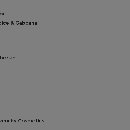
or
lce & Gabbana
borian
venchy Cosmetics