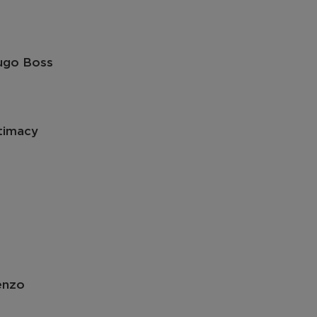
ugo Boss
timacy
enzo