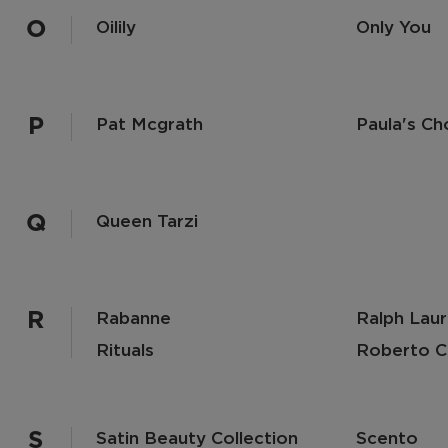
O
Oilily
Only You
P
Pat Mcgrath
Paula's Ch
Q
Queen Tarzi
R
Rabanne
Ralph Lau
Rituals
Roberto Ca
S
Satin Beauty Collection
Scento