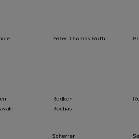
oice
Peter Thomas Roth
Pr
ren
Redken
Re
valli
Rochas
Scherrer
Se