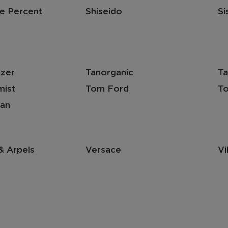
e Percent
Shiseido
Si
ezer
Tanorganic
Ta
mist
Tom Ford
To
an
& Arpels
Versace
Vi