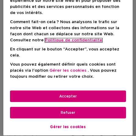
expérience sur notre site Web et pour proposer des
publicités et des services personnalisés en fonction
de vos intérêts.
3 Résultats
Comment fait-on cela ? Nous analysons le trafic sur
notre site Web et collectons des informations sur la
façon dont chacun se déplace sur notre site Web.
Consultez notre
Politique de confidentialite
En cliquant sur le bouton “Accepter”, vous acceptez
cela.
Vous pouvez également définir quels cookies sont
placés via l'option
Gérer les cookies
. Vous pouvez
toujours modifier ou retirer votre choix.
Accepter
Refuser
KÉRASTASE
KÉRASTASE
Specifique Masque Rehydratant
Curl Manifesto Masque Beurre Ha
Gérer les cookies
Masque En Gelee
Masque Hautement Nutritif