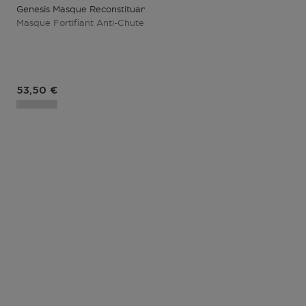
Genesis Masque Reconstituant
Masque Fortifiant Anti-Chute
Prix du produit
53,50 €