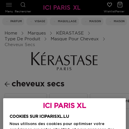
Menu
Rechercher
Wishlist
Panier
PARFUM
VISAGE
MAQUILLAGE
MAISOIN
MAISON
Home
Marques
KÉRASTASE
Type De Produit
Masque Pour Cheveux
Cheveux Secs
cheveux secs
Cheveux épais
Cheveux fins
Cheveux color
ICI PARIS XL
COOKIES SUR ICIPARISXL.LU
Nous utilisons des cookies pour optimiser votre
Filtrer