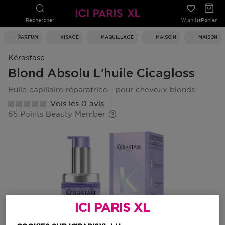
Rechercher
Wishlist
Panier
PARFUM
VISAGE
MAQUILLAGE
MAISOIN
MAISON
Kérastase
Blond Absolu L'huile Cicagloss
huile capillaire réparatrice - pour cheveux blonds
Vois les 0 avis
65 Points Beauty Member
ICI PARIS XL