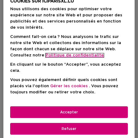
COOKIES SUR ICIPARISXL.LU
Nous utilisons des cookies pour optimiser votre
expérience sur notre site Web et pour proposer des
publicités et des services personnalisés en fonction
de vos intérêts.
Comment fait-on cela ? Nous analysons le trafic sur
notre site Web et collectons des informations sur la
façon dont chacun se déplace sur notre site Web.
Consultez notre
Politique de confidentialite
En cliquant sur le bouton “Accepter”, vous acceptez
Choisissez votre format
cela.
Vous pouvez également définir quels cookies sont
75 ML
En stock
placés via l'option
Gérer les cookies
. Vous pouvez
toujours modifier ou retirer votre choix.
75 ML
Prix du produit
65,50 €
Accepter
Prix du produit
65,50 €
Refuser