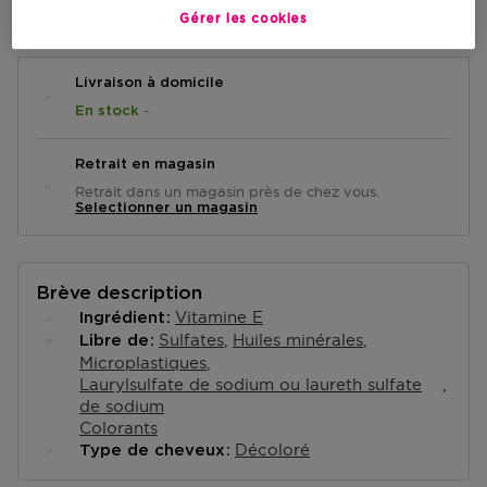
AJOUTER AU PANIER
Gérer les cookies
Livraison à domicile
-
En stock
Retrait en magasin
Retrait dans un magasin près de chez vous.
Selectionner un magasin
Brève description
Vitamine E
Ingrédient
Sulfates
Huiles minérales
Libre de
Microplastiques
Laurylsulfate de sodium ou laureth sulfate
de sodium
Colorants
Décoloré
Type de cheveux