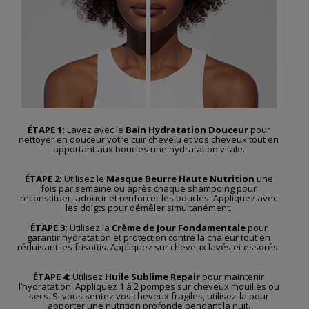
ÉTAPE 1:
Lavez avec le
Bain Hydratation Douceur
pour
nettoyer en douceur votre cuir chevelu et vos cheveux tout en
apportant aux boucles une hydratation vitale.
ÉTAPE 2:
Utilisez le
Masque Beurre Haute Nutrition
une
fois par semaine ou après chaque shampoing pour
reconstituer, adoucir et renforcer les boucles. Appliquez avec
les doigts pour démêler simultanément.
ÉTAPE 3:
Utilisez la
Crème de Jour Fondamentale
pour
garantir hydratation et protection contre la chaleur tout en
réduisant les frisottis. Appliquez sur cheveux lavés et essorés.
ÉTAPE 4:
Utilisez
Huile Sublime Repair
pour maintenir
l’hydratation. Appliquez 1 à 2 pompes sur cheveux mouillés ou
secs. Si vous sentez vos cheveux fragiles, utilisez-la pour
apporter une nutrition profonde pendant la nuit.