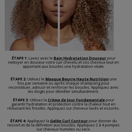
ÉTAPE 1:
Lavez avec le
Bain Hydratation Douceur
pour
nettoyer en douceur votre cuir chevelu et vos cheveux tout en
apportant aux boucles une hydratation vitale.
ÉTAPE 2:
Utilisez le
Masque Beurre Haute Nutrition
une
fois par semaine ou après chaque shampoing pour
reconstituer, adoucir et renforcer les boucles. Appliquez avec
les doigts pour démêler simultanément.
ÉTAPE 3:
Utilisez la
Crème de Jour Fondamentale
pour
garantir hydratation et protection contre la chaleur tout en
réduisant les frisottis. Appliquez sur cheveux lavés et essorés.
ÉTAPE 4:
Appliquez la
Gelée Curl Contour
pour donner du
ressort et de la définition aux boucles. Appliquez 2 à 4 pompes
sur cheveux humides ou secs.