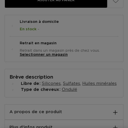
AJOUTER AU PANIER
Livraison à domicile
-
En stock
Retrait en magasin
Retrait dans un magasin près de chez vous.
Selectionner un magasin
Brève description
Silicones
Sulfates
Huiles minérales
Libre de
Ondulé
Type de cheveux
A propos de ce produit
Gel-crème définissant les boucles, infusé au Miel de
Plus d'infos produit
Manuka et à la Céramide, pour les cheveux frisés, très