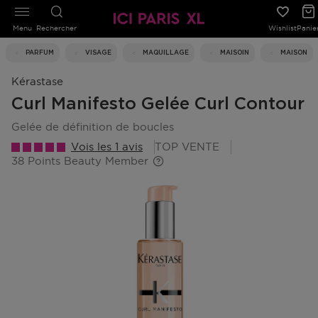
Menu
Rechercher
Wishlist
Panie
PARFUM
VISAGE
MAQUILLAGE
MAISOIN
MAISON
Kérastase
Curl Manifesto Gelée Curl Contour
gelée de définition de boucles
Vois les 1 avis
TOP VENTE
38 Points Beauty Member