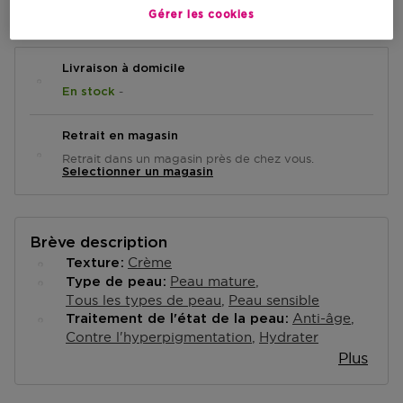
AJOUTER AU PANIER
Gérer les cookies
Livraison à domicile
-
En stock
Retrait en magasin
Retrait dans un magasin près de chez vous.
Selectionner un magasin
Brève description
Crème
Texture
Peau mature
Type de peau
Tous les types de peau
Peau sensible
Anti-âge
Traitement de l'état de la peau
Contre l'hyperpigmentation
Hydrater
Plus