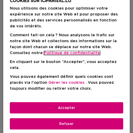
COOKIES SUR ICIPARISXL.LU
Nous utilisons des cookies pour optimiser votre
expérience sur notre site Web et pour proposer des
publicités et des services personnalisés en fonction
de vos intérêts.
Comment fait-on cela ? Nous analysons le trafic sur
notre site Web et collectons des informations sur la
façon dont chacun se déplace sur notre site Web.
Consultez notre
Politique de confidentialite
En cliquant sur le bouton “Accepter”, vous acceptez
Choisissez votre format
cela.
Vous pouvez également définir quels cookies sont
50 ML
En stock
placés via l'option
Gérer les cookies
. Vous pouvez
toujours modifier ou retirer votre choix.
50 ML
Prix du produit
94,90 €
Accepter
Prix du produit
94,90 €
Refuser