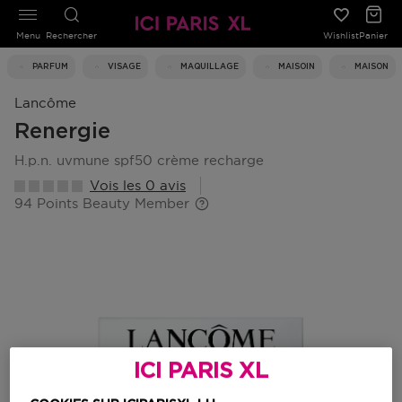
Menu
Rechercher
Wishlist
Panier
PARFUM
VISAGE
MAQUILLAGE
MAISOIN
MAISON
Lancôme
Renergie
h.p.n. uvmune spf50 crème recharge
Vois les 0 avis
94 Points Beauty Member
ICI PARIS XL