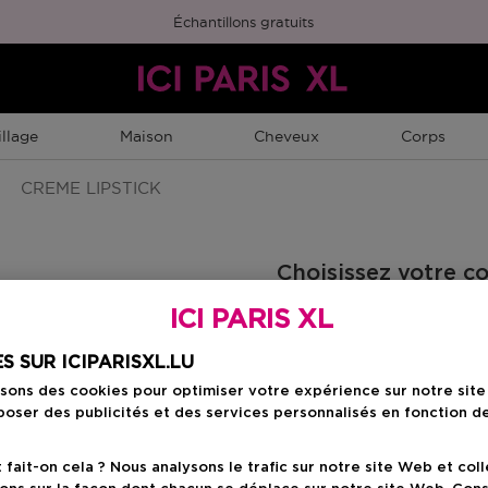
Échantillons gratuits
llage
Maison
Cheveux
Corps
CREME LIPSTICK
Choisissez votre c
ICI PARIS XL
612 Park Ave
auty Member
S SUR ICIPARISXL.LU
isons des cookies pour optimiser votre expérience sur notre sit
oser des publicités et des services personnalisés en fonction d
Prix du prod
49,50 €
ait-on cela ? Nous analysons le trafic sur notre site Web et col