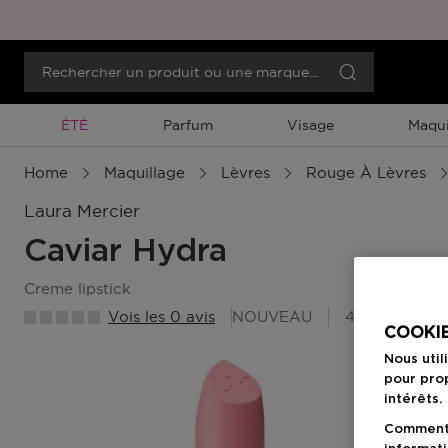
Promotion À Durée Limitée
ÉTÉ
Parfum
Visage
Maqui
Home
Maquillage
Lèvres
Rouge À Lèvres
Laura Mercier
Caviar Hydra
creme lipstick
Vois les 0 avis
NOUVEAU
49 Points Be
COOKIE
Nous util
pour prop
intérêts.
Comment f