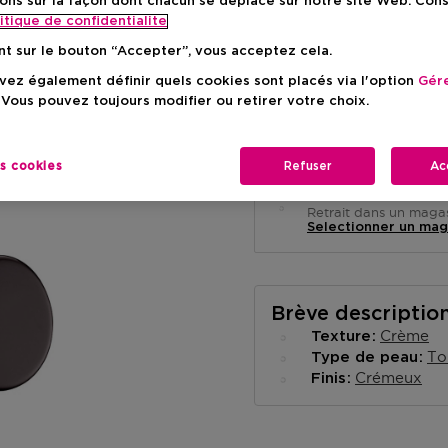
ons sur la façon dont chacun se déplace sur notre site Web. Con
itique de confidentialite
nt sur le bouton “Accepter”, vous acceptez cela.
ez également définir quels cookies sont placés via l'option
Gére
 Vous pouvez toujours modifier ou retirer votre choix.
Livraison à domicile
-
En stock
es cookies
Refuser
Ac
Retrait en magasin
Retrait dans un magas
Selectionner un mag
Brève descriptio
Crème
Texture
To
Type de peau
Crémeux
Finis