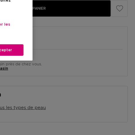
sultez
AJOUTER AU PANIER
r les
cepter
in près de chez vous.
asin
n
us les types de peau