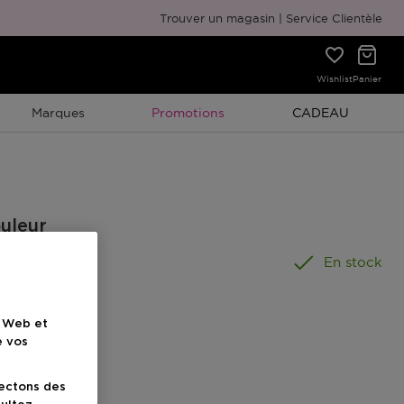
Emballage cadeau gratuit
Trouver un magasin
Service Clientèle
Wishlist
Panier
Promotion À Durée Limitée
Promotion À Duré
Marques
Promotions
CADEAU
ouleur
En stock
e Web et
e vos
uit
lectons des