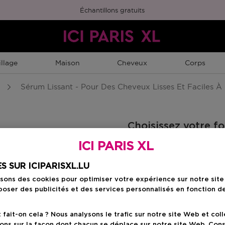
Échantillons gratuits
llage
Maison
Cheveux
Corps
Sérum Lissant - Pour Des Cheveux Lisses Et Faciles À
Choisissez votre f
ICI PARIS XL
fer
50 ML
Prix du produit
32,90 €
S SUR ICIPARISXL.LU
isons des cookies pour optimiser votre expérience sur notre sit
oser des publicités et des services personnalisés en fonction d
Prix du prod
32,90 €
ait-on cela ? Nous analysons le trafic sur notre site Web et col
ons sur la façon dont chacun se déplace sur notre site Web. Con