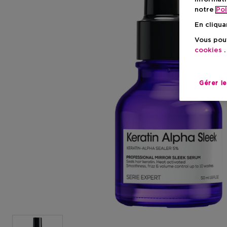
notre
Pol
En cliqua
Vous pouv
cookies
.
Gérer l