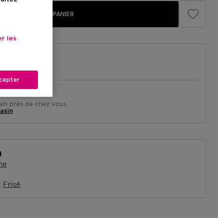
AJOUTER AU PANIER
r les
cepter
in près de chez vous.
asin
n
ne
Frisé
x