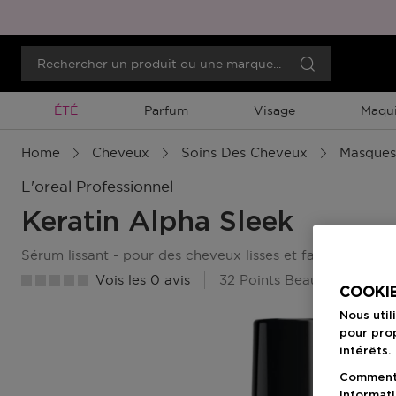
Promotion À Durée Limitée
ÉTÉ
Parfum
Visage
Maqui
Home
Cheveux
Soins Des Cheveux
Masques
L'oreal Professionnel
Keratin Alpha Sleek
sérum lissant - pour des cheveux lisses et faciles à coif
Vois les 0 avis
32 Points Beauty Member
COOKIE
Nous util
pour prop
intérêts.
Comment f
informati