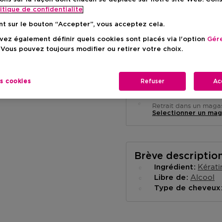
itique de confidentialite
nt sur le bouton “Accepter”, vous acceptez cela.
ez également définir quels cookies sont placés via l'option
Gére
 Vous pouvez toujours modifier ou retirer votre choix.
Livraison à domicile
-
En stock
es cookies
Refuser
Ac
Retrait en magasin
Retrait dans un magas
Selectionner un mag
Brève descriptio
Kérati
Ingrédient
Alcool
Libre de
Type de cheveu