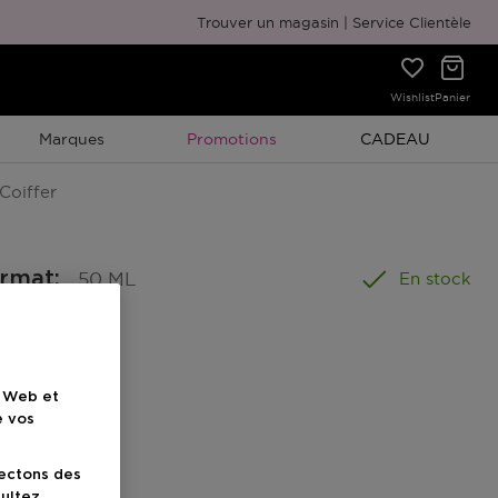
Emballage cadeau gratuit
Trouver un magasin
Service Clientèle
Wishlist
Panier
Promotion À Durée Limitée
Promotion À Duré
Marques
Promotions
CADEAU
 Coiffer
ormat
:
50 ML
En stock
e Web et
e vos
uit
lectons des
sultez