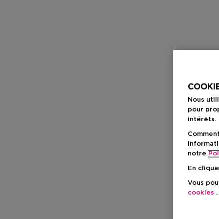
COOKIE
Nous util
pour prop
intérêts.
Comment f
informati
notre
Pol
En cliqua
Vous pouv
cookies
.