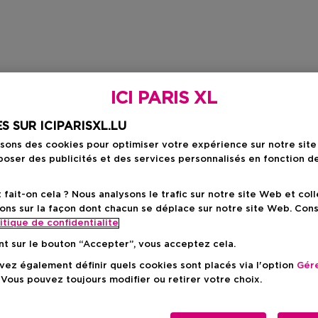
ICI PARIS XL
S SUR ICIPARISXL.LU
isons des cookies pour optimiser votre expérience sur notre sit
oser des publicités et des services personnalisés en fonction d
ait-on cela ? Nous analysons le trafic sur notre site Web et col
ons sur la façon dont chacun se déplace sur notre site Web. Con
itique de confidentialite
nt sur le bouton “Accepter”, vous acceptez cela.
ez également définir quels cookies sont placés via l'option
Gére
 Vous pouvez toujours modifier ou retirer votre choix.