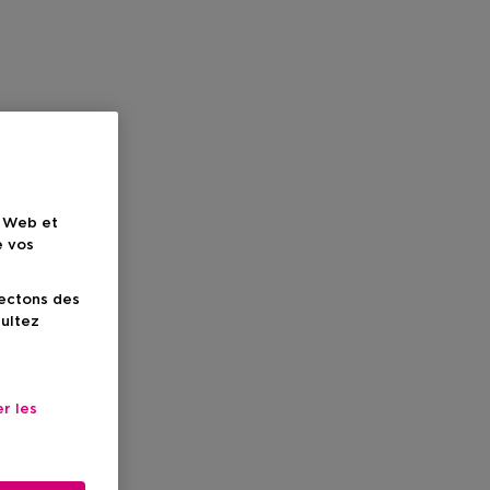
e Web et
e vos
lectons des
sultez
r les