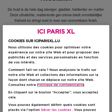
De huid is de hele dag steviger, gladder, helderder en matter.
Deze ultralichte, matterende gel-crème biedt onmiddellijke
frisheid en dringt snel in voor een onmerkbare finish.
Gebruiksadvies
ICI PARIS XL
Neem een kleine hoeveelheid Sisleÿum for Men Gel-Crème
COOKIES SUR ICIPARISXL.LU
Matifiant Anti-Âge en laat het schuimen met water in de
Nous utilisons des cookies pour optimiser votre
handpalm. Breng het aan op een nat gezicht en vermijd de
expérience sur notre site Web et pour proposer des
oogcontouren. Reinig de huid grondig met ronddraaiende
publicités et des services personnalisés en fonction
bewegingen. Spoel grondig af.
de vos intérêts.
Gebruik dagelijks 's ochtends of 's avonds, na Sisleÿum for
Comment fait-on cela ? Nous analysons le trafic sur
Men Lotion Tonique Revitalisante.
notre site Web et collectons des informations sur la
façon dont chacun se déplace sur notre site Web.
Consultez notre
Politique de confidentialite
Te combineren met
En cliquant sur le bouton “Accepter”, vous acceptez
cela.
Vous pouvez également définir quels cookies sont
placés via l'option
Gérer les cookies
. Vous pouvez