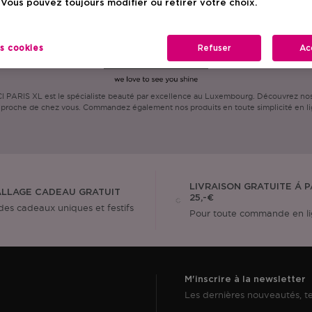
 Vous pouvez toujours modifier ou retirer votre choix.
es cookies
Refuser
Ac
PARIS XL est le spécialiste beauté par excellence au Luxembourg. Découvrez nos a
 proche de chez vous. Commandez également nos produits en toute simplicité en li
LIVRAISON GRATUITE Á P
LLAGE CADEAU GRATUIT
25,-€
des cadeaux uniques et festifs
Pour toute commande en l
M'inscrire à la newsletter
Les dernières nouveautés, te