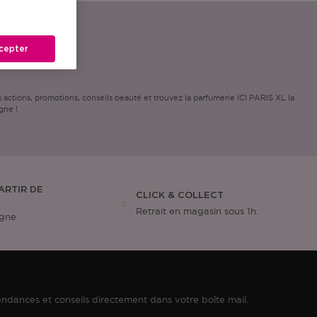
cepter
ctions, promotions, conseils beauté et trouvez la parfumerie ICI PARIS XL la
gne !
ARTIR DE
CLICK & COLLECT
Retrait en magasin sous 1h.
igne
ndances et conseils directement dans votre boîte mail.