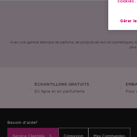
cookies
.
Gérer l
Avec une gamme étendue de parfums, de produits de soin et cosmétiques, ICI 
plus
ÉCHANTILLONS GRATUITS
EMBA
En ligne et en parfumerie
Pour 
Besoin d'aide?
Service Clientèle
Connexion
Mes Commandes