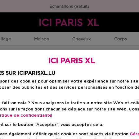
Échantillons gratuits
llage
Maison
Cheveux
Corps
ICI PARIS XL
S SUR ICIPARISXL.LU
isons des cookies pour optimiser votre expérience sur notre sit
oser des publicités et des services personnalisés en fonction d
ait-on cela ? Nous analysons le trafic sur notre site Web et col
ons sur la façon dont chacun se déplace sur notre site Web. Con
itique de confidentialite
nt sur le bouton “Accepter”, vous acceptez cela.
ez également définir quels cookies sont placés via l'option
Gére