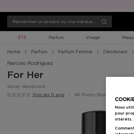
Promotion À Durée Limitée
ÉTÉ
Parfum
Visage
Maqui
Menu
Home
Parfum
Parfum Femme
Déodorant
Narciso Rodriguez
For Her
spray deodorant
Vois les 0 avis
46 Points Beauty Member
COOKIE
Nous util
pour prop
intérêts.
Comment f