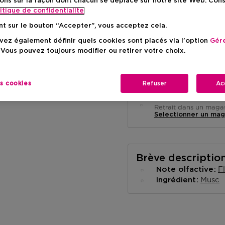
ons sur la façon dont chacun se déplace sur notre site Web. Con
itique de confidentialite
nt sur le bouton “Accepter”, vous acceptez cela.
ez également définir quels cookies sont placés via l'option
Gére
 Vous pouvez toujours modifier ou retirer votre choix.
Livraison à domicile
-
En stock
es cookies
Refuser
Ac
Retrait en magasin
Retrait dans un magas
Selectionner un mag
Brève descriptio
F
Note olfactive
Musc
Ingrédient