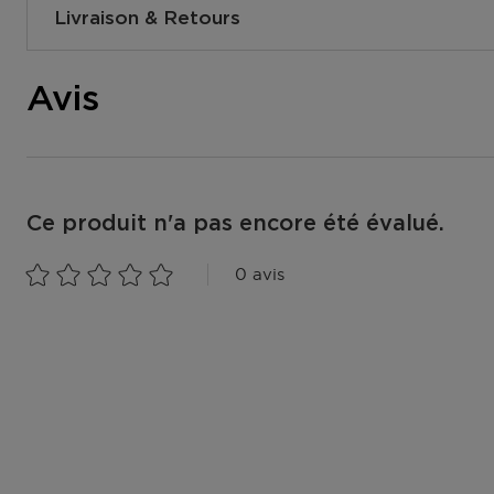
Livraison & Retours
Comment se passe la livraison ?
Avis
Vous pouvez vous faire livrer votre commande à votre d
magasins ou dans un point postal. Vous pouvez voir la d
dans votre panier lors de la commande. Nous livrons gr
commandes à partir de 25,- €. Vous pouvez également o
Collect, ainsi votre commande sera prête dans le magas
d'1h.
Ce produit n'a pas encore été évalué.
Livraison à votre domicile ou à une autre adresse au L
0 avis
Luxembourg ?
Le colis sera vous livre du lundi au vendredi entre 8h00
à la maison ? Le livreur déposera un bon de livraison da
à l'endroit où vous pourrez récupérer votre colis.
Retrait dans l'un de nos magasins ou dans un point post
Dès que votre colis est prêt, vous recevrez un email. V
sur présentation du code track & trace.
Accédez à plus d’informations et à la FAQ sur la livraiso