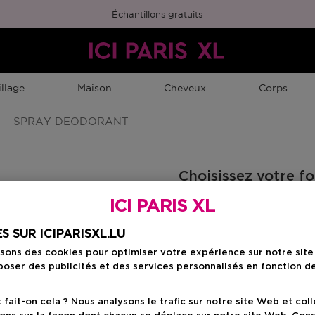
Échantillons gratuits
llage
Maison
Cheveux
Corps
SPRAY DEODORANT
Choisissez votre f
ICI PARIS XL
100 ML
Prix du produit
46,50 €
S SUR ICIPARISXL.LU
isons des cookies pour optimiser votre expérience sur notre sit
oser des publicités et des services personnalisés en fonction d
Prix du prod
46,50 €
ait-on cela ? Nous analysons le trafic sur notre site Web et col