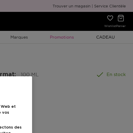
Emballage cadeau gratuit
Trouver un magasin
Service Clientèle
Wishlist
Panier
Promotion À Durée Limitée
Promotion À Duré
Marques
Promotions
CADEAU
ormat
:
100 ML
En stock
e Web et
e vos
uit
lectons des