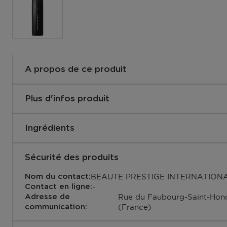
A propos de ce produit
Une texture spray qui apporte une sensation de fraîcheur
protège pendant 12h et restitue fidèlement les notes de 
Plus d'infos produit
3423470890235
EAN code:
Ingrédients
ALCOHOL, AQUA (WATER), DIPROPYLENE GLYCOL, 
GLYCERIN, GLYCERYL CAPRATE, BENZYL SALICYLAT
Sécurité des produits
ETHYLHEXYLGLYCERIN, HYDROXYCITRONELLAL, BU
BEAUTE PRESTIGE INTERNATION
Nom du contact:
METHOXYDIBENZOYLMETHANE, BENZYL ALCOHOL, H
-
Contact en ligne:
GERANIOL, LINALOOL, CINNAMYL ALCOHOL, LIMONE
Rue du Faubourg-Saint-Hono
Adresse de
FARNESOL
(France)
communication: