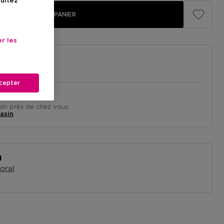
sultez
AJOUTER AU PANIER
r les
cepter
in près de chez vous.
asin
n
loral