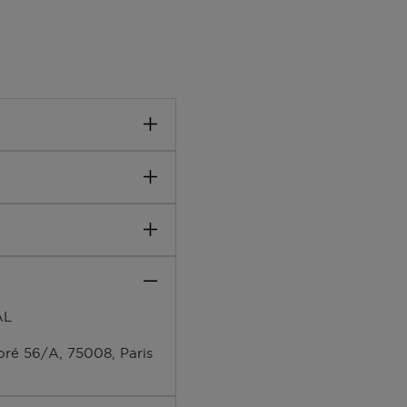
 et de bien-être.Il
for her.
PARFUM (FRAGRANCE),
E,
TYL
AL
EXYL CINNAMAL,
NE, BENZYL BENZOATE,
ré 56/A, 75008, Paris