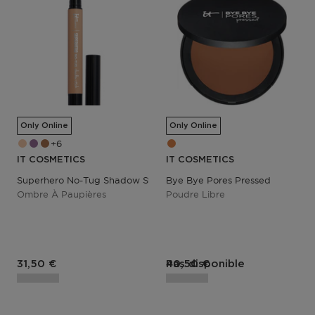
Only Online
Only Online
6
IT COSMETICS
IT COSMETICS
Superhero No-Tug Shadow Stick
Bye Bye Pores Pressed
Ombre À Paupières
Poudre Libre
Prix du produit
Prix du produit
31,50 €
Pas disponible
40,50 €