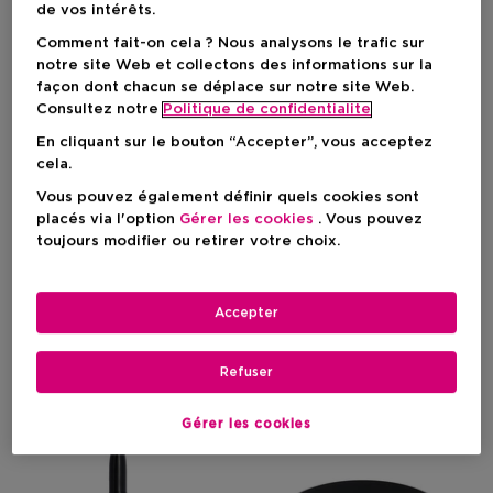
de vos intérêts.
Comment fait-on cela ? Nous analysons le trafic sur
notre site Web et collectons des informations sur la
façon dont chacun se déplace sur notre site Web.
Consultez notre
Politique de confidentialite
En cliquant sur le bouton “Accepter”, vous acceptez
Only Online
Only Online
cela.
6
Vous pouvez également définir quels cookies sont
LANCÔME
IT COSMETICS
placés via l'option
Gérer les cookies
. Vous pouvez
Juicy Tube
Bye Bye Dark Spots™
toujours modifier ou retirer votre choix.
Gloss À Lèvres - Fini Ultra-
Concealer
Brillant Et Hydratant Pour
Des Lèvres Repulpées
Accepter
Prix du produit
Prix du produit
22,50 €
35,50 €
Refuser
Gérer les cookies