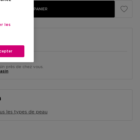
AJOUTER AU PANIER
r les
cepter
in près de chez vous.
asin
n
us les types de peau