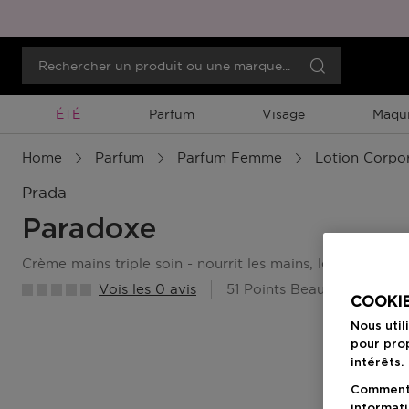
Promotion À Durée Limitée
ÉTÉ
Parfum
Visage
Maqui
Home
Parfum
Parfum Femme
Lotion Corpor
Prada
Paradoxe
crème mains triple soin - nourrit les mains, les ongles et 
Vois les 0 avis
51 Points Beauty Member
COOKIE
Nous util
pour prop
intérêts.
Comment f
informati