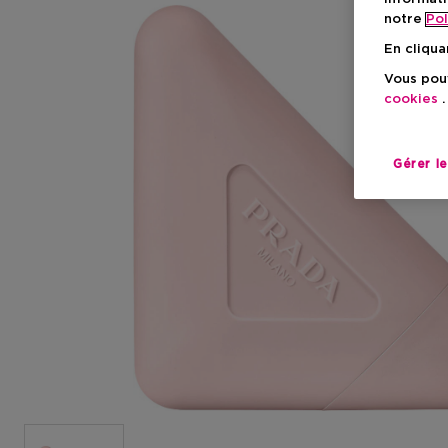
notre
Pol
En cliqua
Vous pouv
cookies
.
Gérer l