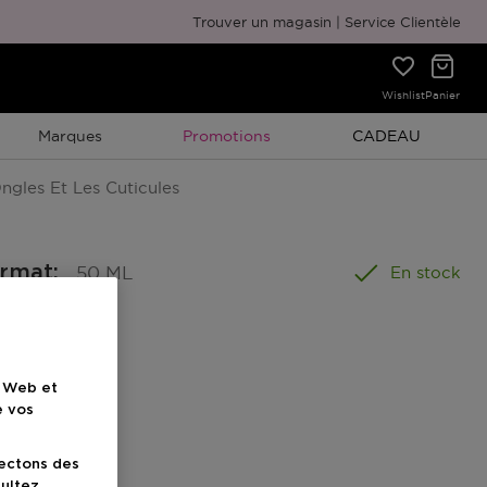
Emballage cadeau gratuit
Trouver un magasin
Service Clientèle
Wishlist
Panier
Promotion À Durée Limitée
Promotion À Duré
Marques
Promotions
CADEAU
ngles Et Les Cuticules
ormat
:
50 ML
En stock
e Web et
e vos
uit
lectons des
sultez