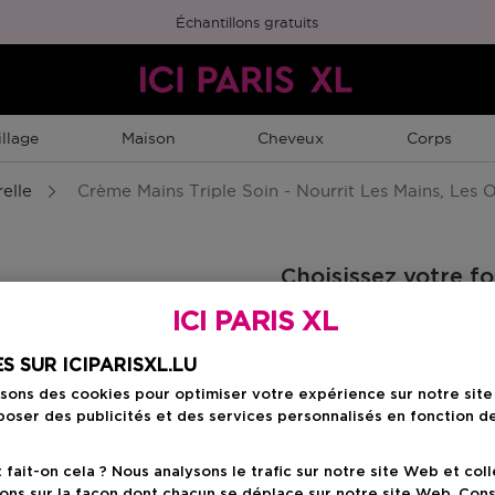
Échantillons gratuits
llage
Maison
Cheveux
Corps
elle
Crème Mains Triple Soin - Nourrit Les Mains, Les O
Choisissez votre f
ICI PARIS XL
les cuticules
50 ML
Prix du produit
51,90 €
S SUR ICIPARISXL.LU
isons des cookies pour optimiser votre expérience sur notre sit
oser des publicités et des services personnalisés en fonction d
Prix du prod
51,90 €
ait-on cela ? Nous analysons le trafic sur notre site Web et col
ons sur la façon dont chacun se déplace sur notre site Web. Con