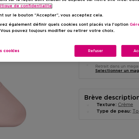
itique de confidentialite
nt sur le bouton “Accepter”, vous acceptez cela.
ez également définir quels cookies sont placés via l'option
Gére
 Vous pouvez toujours modifier ou retirer votre choix.
Livraison à domicile
-
En stock
es cookies
Refuser
Ac
Retrait en magasin
Retrait dans un magas
Selectionner un mag
Brève descriptio
Crème
Texture
To
Type de peau