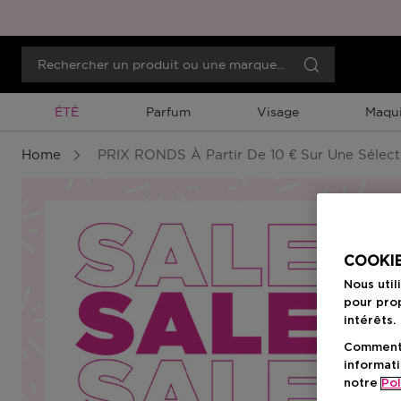
Promotion À Durée Limitée
ÉTÉ
Parfum
Visage
Maqui
Home
PRIX RONDS À Partir De 10 € Sur Une Sélect
COOKIE
Nous util
pour prop
intérêts.
Comment f
informati
notre
Pol