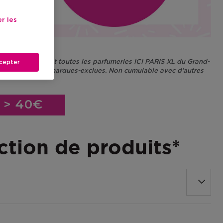
r les
uxembourgeois et toutes les parfumeries ICI PARIS XL du Grand-
cepter
ww.iciparisxl.lu/marques-exclues. Non cumulable avec d'autres
ions.
> 40€
ction de produits*