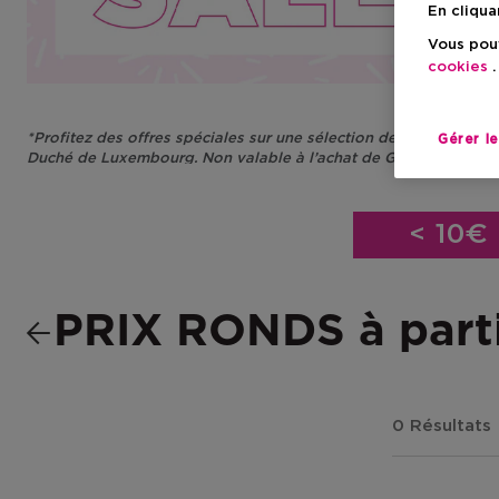
En cliqua
Vous pouv
cookies
.
*Profitez des offres spéciales sur une sélection de produits. 
Gérer l
Duché de Luxembourg. Non valable à l’achat de Gift Cards et/ou
actions, promotions et/ou avantages. Non échangeable contre de
< 10€
PRIX RONDS à partir
0 Résultats