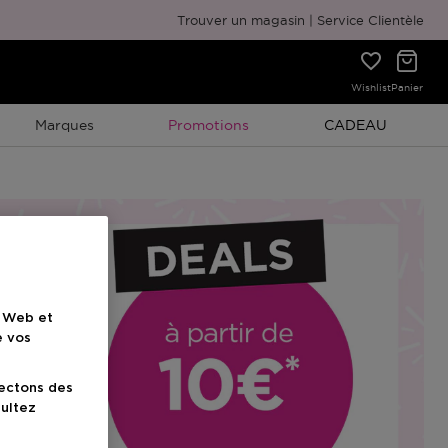
Emballage cadeau gratuit
Trouver un magasin
Service Clientèle
Wishlist
Panier
Promotion À Durée Limitée
Promotion À Duré
Marques
Promotions
CADEAU
e Web et
e vos
lectons des
sultez