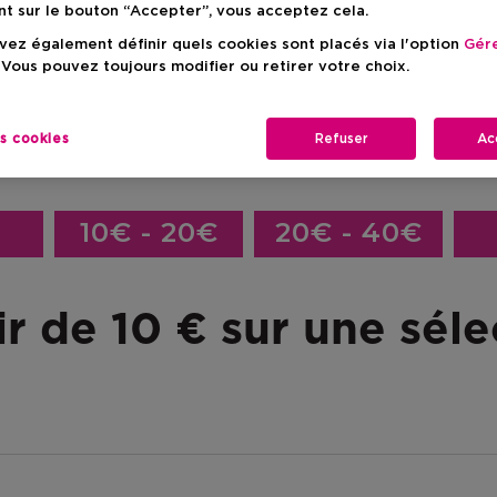
nt sur le bouton “Accepter”, vous acceptez cela.
ez également définir quels cookies sont placés via l'option
Gére
 Vous pouvez toujours modifier ou retirer votre choix.
Offre valable uniquement du 24/06/2026 au 26/07/2026 sur l'eshop l
es cookies
Refuser
Ac
 Gift Cheques. Vous trouverez une liste des marques exclues ici: w
 l'argent comptant. Sous réserve d'éventuelles erreurs et modificat
10€ - 20€
20€ - 40€
 de 10 € sur une séle