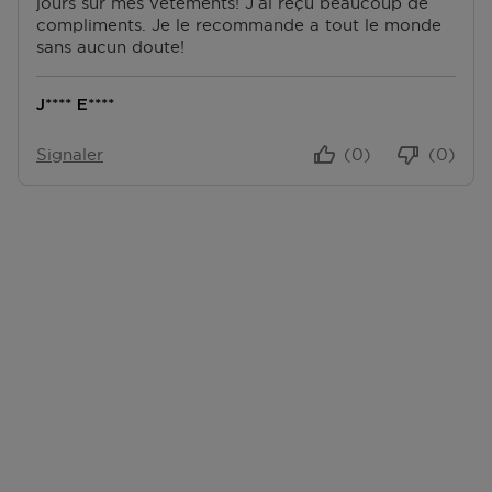
jours sur mes vêtements! J’ai reçu beaucoup de
compliments. Je le recommande a tout le monde
sans aucun doute!
J**** E****
Signaler
(0)
(0)