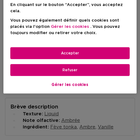
Prix du produit
92,50 €
En cliquant sur le bouton “Accepter”, vous acceptez
cela.
Vous pouvez également définir quels cookies sont
AJOUTER AU PANIER
placés via l'option
Gérer les cookies
. Vous pouvez
toujours modifier ou retirer votre choix.
Livraison à domicile
Accepter
-
En stock
Retrait en magasin
Refuser
Retrait dans un magasin près de chez vous.
Selectionner un magasin
Gérer les cookies
Brève description
Liquid
Texture
Ambrée
Note olfactive
Fève tonka
Ambre
Vanille
Ingrédient