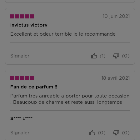
Accédez à plus d’informations et à la FAQ sur les
retours.
10 juin 2021
D'autres questions sur la commande ? Vous pouvez le
trouver sur notre page FAQ.
Invictus victory
Excellent et odeur terrible je le recommande
Signaler
(1)
(0)
18 avril 2021
Fan de ce parfum !!
Parfum tres agreable a porter pour toute occasion
. Beaucoup de charme et reste aussi longtemps
S**** L****
Signaler
(0)
(0)