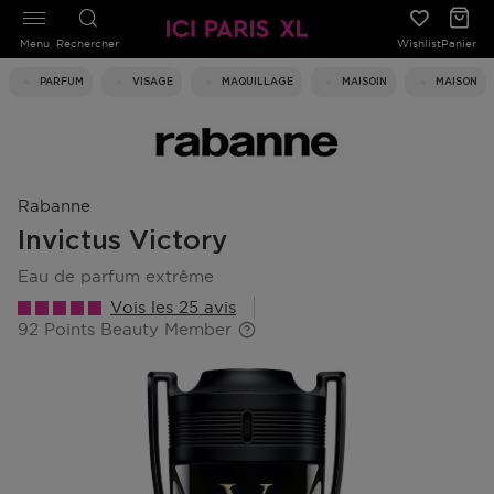
Menu
Rechercher
Wishlist
Panier
PARFUM
VISAGE
MAQUILLAGE
MAISOIN
MAISON
Rabanne
Invictus Victory
eau de parfum extrême
Vois les 25 avis
92 Points Beauty Member