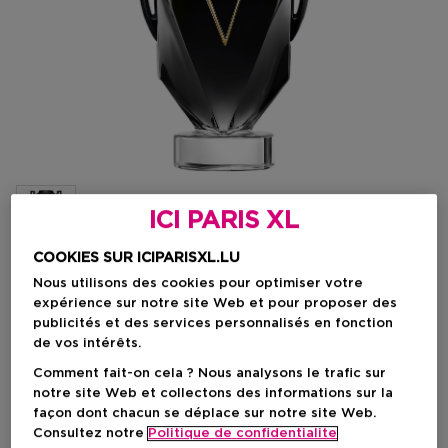
ICI PARIS XL
COOKIES SUR ICIPARISXL.LU
Nous utilisons des cookies pour optimiser votre
Choisissez votre format
expérience sur notre site Web et pour proposer des
publicités et des services personnalisés en fonction
50 ML
En stock
de vos intérêts.
Comment fait-on cela ? Nous analysons le trafic sur
50 ML
100 ML
notre site Web et collectons des informations sur la
Prix du produit
Prix du produit
92,50 €
122,50 €
façon dont chacun se déplace sur notre site Web.
Consultez notre
Politique de confidentialite