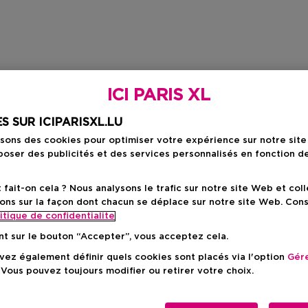
ICI PARIS XL
S SUR ICIPARISXL.LU
isons des cookies pour optimiser votre expérience sur notre sit
oser des publicités et des services personnalisés en fonction d
ait-on cela ? Nous analysons le trafic sur notre site Web et col
ons sur la façon dont chacun se déplace sur notre site Web. Con
itique de confidentialite
nt sur le bouton “Accepter”, vous acceptez cela.
ez également définir quels cookies sont placés via l'option
Gére
 Vous pouvez toujours modifier ou retirer votre choix.