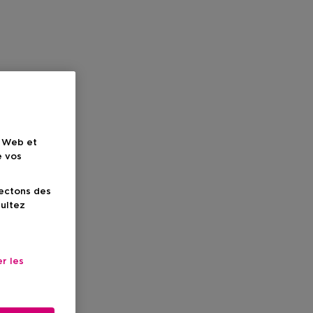
e Web et
e vos
lectons des
sultez
r les