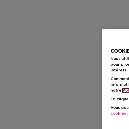
COOKIE
Nous util
pour prop
intérêts.
Comment f
informati
notre
Pol
En cliqua
Vous pouv
cookies
.