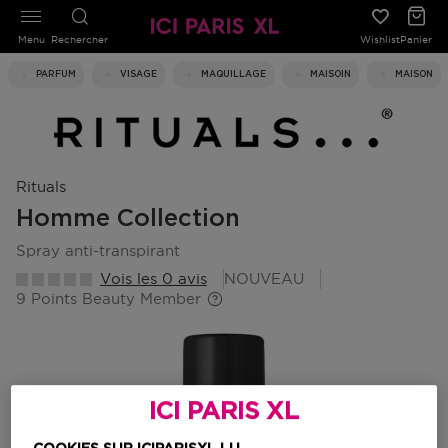
Menu
Rechercher
Wishlist
Panier
PARFUM
VISAGE
MAQUILLAGE
MAISOIN
MAISON
Rituals
Homme Collection
spray anti-transpirant
Vois les 0 avis
NOUVEAU
9 Points Beauty Member
ICI PARIS XL