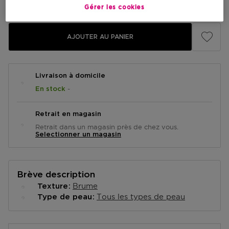
Prix du produit
9,90 €
Gérer les cookies
AJOUTER AU PANIER
Livraison à domicile
-
En stock
Retrait en magasin
Retrait dans un magasin près de chez vous.
Selectionner un magasin
Brève description
Brume
Texture
Tous les types de peau
Type de peau