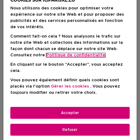
COOKIES SUR ICIPARISXL.LU
Nous utilisons des cookies pour optimiser votre
expérience sur notre site Web et pour proposer des
publicités et des services personnalisés en fonction
de vos intérêts.
Comment fait-on cela ? Nous analysons le trafic sur
notre site Web et collectons des informations sur la
façon dont chacun se déplace sur notre site Web.
Consultez notre
Politique de confidentialite
En cliquant sur le bouton “Accepter”, vous acceptez
cela.
Vous pouvez également définir quels cookies sont
placés via l'option
Gérer les cookies
. Vous pouvez
Choisissez votre format
toujours modifier ou retirer votre choix.
150 ML
En stock
Accepter
150 ML
Prix du produit
9,90 €
Refuser