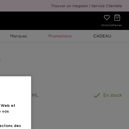
Emballage cadeau gratuit
Trouver un magasin
Service Clientèle
Wishlist
Panier
Promotion À Durée Limitée
Promotion À Duré
Marques
Promotions
CADEAU
ormat
:
400 ML
En stock
e Web et
e vos
lectons des