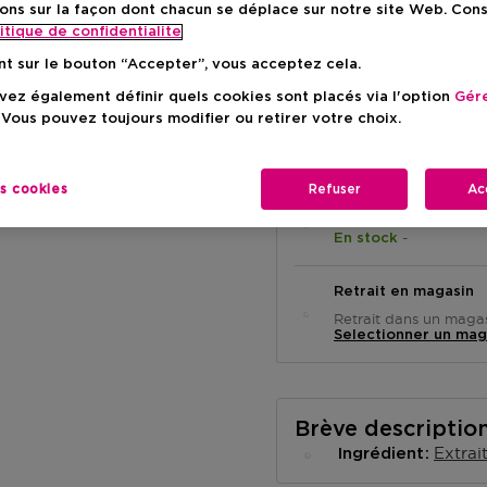
ons sur la façon dont chacun se déplace sur notre site Web. Con
Prix du prod
34,50 €
itique de confidentialite
nt sur le bouton “Accepter”, vous acceptez cela.
ez également définir quels cookies sont placés via l'option
Gére
 Vous pouvez toujours modifier ou retirer votre choix.
es cookies
Refuser
Ac
Livraison à domicile
-
En stock
Retrait en magasin
Retrait dans un magas
Selectionner un mag
Brève descriptio
Extrai
Ingrédient