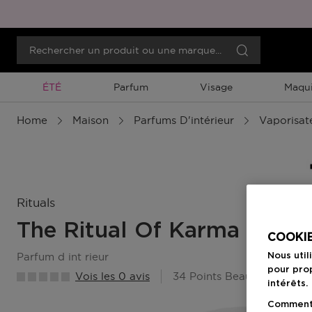
Promotion À Durée Limitée
ÉTÉ
Parfum
Visage
Maqui
Home
Maison
Parfums D'intérieur
Vaporisate
Rituals
The Ritual Of Karma
COOKIE
parfum d int rieur
Nous util
pour prop
Vois les 0 avis
34 Points Beauty Member
intérêts.
Comment f