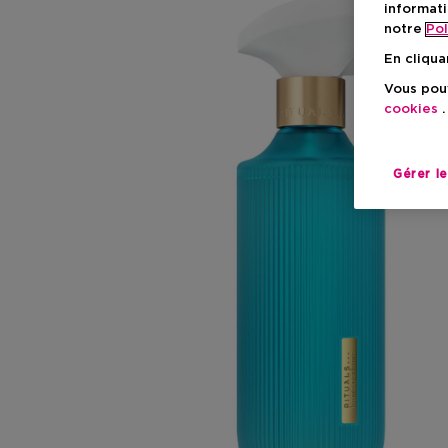
informati
notre
Pol
En cliqua
Vous pouv
cookies
.
Gérer l