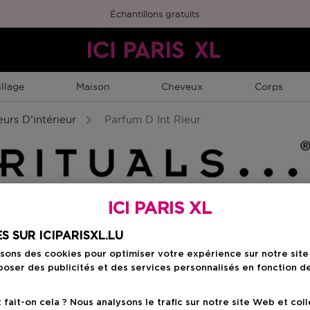
Échantillons gratuits
llage
Maison
Cheveux
Corps
urs D'intérieur
Parfum D Int Rieur
ICI PARIS XL
Choisissez votre f
S SUR ICIPARISXL.LU
isons des cookies pour optimiser votre expérience sur notre sit
400 ML
oser des publicités et des services personnalisés en fonction d
Prix du produit
34,50 €
ait-on cela ? Nous analysons le trafic sur notre site Web et col