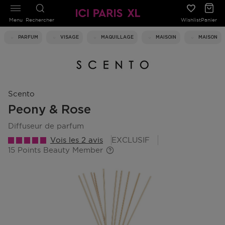
Menu
Rechercher
Wishlist
Panier
PARFUM
VISAGE
MAQUILLAGE
MAISOIN
MAISON
Scento
Peony & Rose
diffuseur de parfum
Vois les 2 avis
EXCLUSIF
15 Points Beauty Member