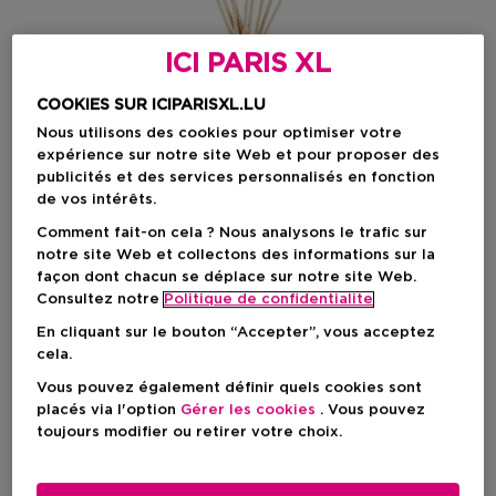
ICI PARIS XL
COOKIES SUR ICIPARISXL.LU
Nous utilisons des cookies pour optimiser votre
expérience sur notre site Web et pour proposer des
publicités et des services personnalisés en fonction
de vos intérêts.
Comment fait-on cela ? Nous analysons le trafic sur
notre site Web et collectons des informations sur la
façon dont chacun se déplace sur notre site Web.
Consultez notre
Politique de confidentialite
Choisissez votre format
En cliquant sur le bouton “Accepter”, vous acceptez
cela.
200 ML
En rupture de stock
Vous pouvez également définir quels cookies sont
placés via l'option
Gérer les cookies
. Vous pouvez
200 ML
toujours modifier ou retirer votre choix.
Prix promotionnel
15,05 €
Prix du produit
21,50 €