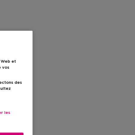
e Web et
e vos
lectons des
sultez
r les