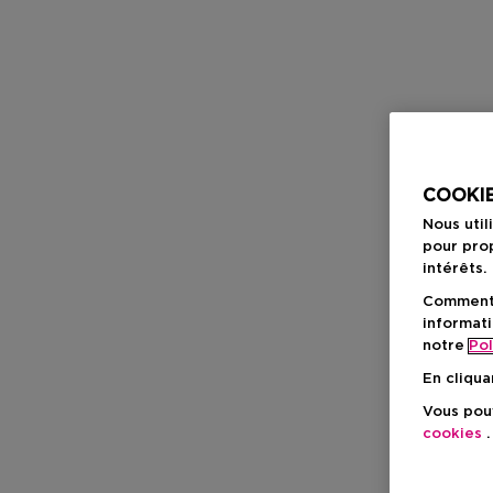
COOKIE
Nous util
pour prop
intérêts.
Comment f
informati
notre
Pol
En cliqua
Vous pouv
cookies
.