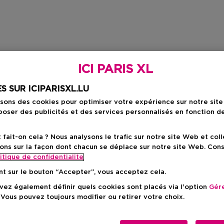
ICI PARIS XL
S SUR ICIPARISXL.LU
isons des cookies pour optimiser votre expérience sur notre sit
oser des publicités et des services personnalisés en fonction d
ait-on cela ? Nous analysons le trafic sur notre site Web et col
ons sur la façon dont chacun se déplace sur notre site Web. Con
itique de confidentialite
nt sur le bouton “Accepter”, vous acceptez cela.
ez également définir quels cookies sont placés via l'option
Gére
 Vous pouvez toujours modifier ou retirer votre choix.