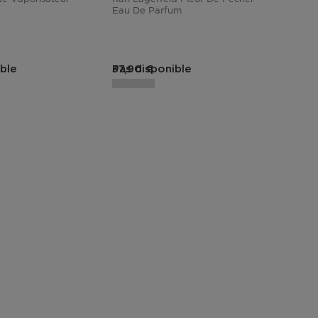
Eau De Parfum
duit
Prix du produit
ble
Pas disponible
37,90 €