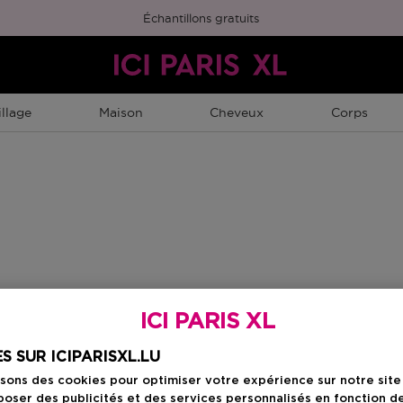
Échantillons gratuits
llage
Maison
Cheveux
Corps
ICI PARIS XL
S SUR ICIPARISXL.LU
isons des cookies pour optimiser votre expérience sur notre sit
oser des publicités et des services personnalisés en fonction d