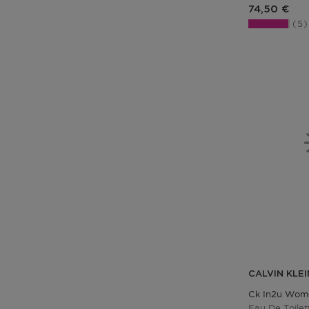
Prix du pro
74,50 €
5
CALVIN KLEI
Ck In2u Wom
Eau De Toilet