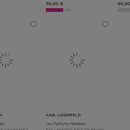
duit
Prix du produit
Prix 
39,90 €
40,9
4
N
KARL LAGERFELD
en
Les Parfums Matières
te Vaporisateur
Karl Lagerfeld Fleur De Pecher