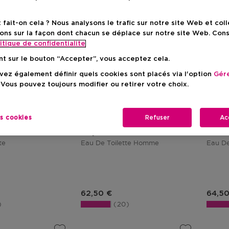
ait-on cela ? Nous analysons le trafic sur notre site Web et col
ons sur la façon dont chacun se déplace sur notre site Web. Con
itique de confidentialite
nt sur le bouton “Accepter”, vous acceptez cela.
ez également définir quels cookies sont placés via l'option
Gére
 Vous pouvez toujours modifier ou retirer votre choix.
N
DIESEL
LANC
es cookies
Refuser
Ac
Only The Brave
Trésor
te
Eau De Toilette Homme
Eau D
duit
Prix du produit
Prix 
62,50 €
64,50
20