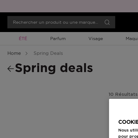
Promotion À Durée Limitée
ÉTÉ
Parfum
Visage
Maqui
Home
Spring Deals
Spring deals
10 Résultats
COOKIE
Nous util
pour prop