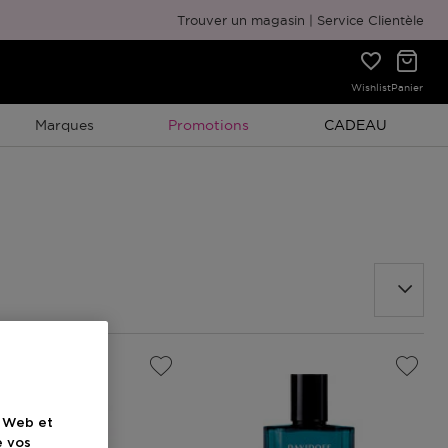
Emballage cadeau gratuit
Trouver un magasin
Service Clientèle
Wishlist
Panier
Promotion À Durée Limitée
Promotion À Duré
Marques
Promotions
CADEAU
e Web et
e vos