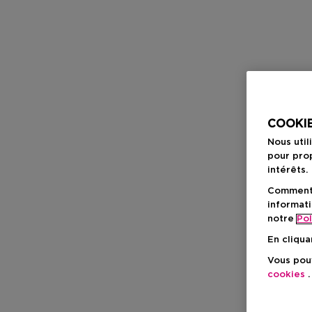
COOKIE
Nous util
pour prop
intérêts.
Comment f
informati
notre
Pol
En cliqua
Vous pouv
cookies
.