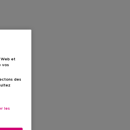
e Web et
e vos
lectons des
sultez
r les