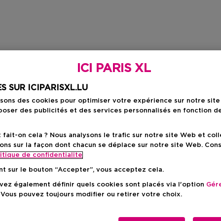
ICI PARIS XL
S SUR ICIPARISXL.LU
isons des cookies pour optimiser votre expérience sur notre sit
oser des publicités et des services personnalisés en fonction d
ait-on cela ? Nous analysons le trafic sur notre site Web et col
ons sur la façon dont chacun se déplace sur notre site Web. Con
itique de confidentialite
nt sur le bouton “Accepter”, vous acceptez cela.
ez également définir quels cookies sont placés via l'option
Gére
 Vous pouvez toujours modifier ou retirer votre choix.