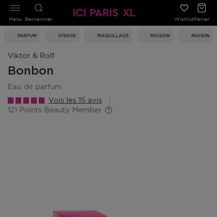
Menu
Rechercher
Wishlist
Panier
PARFUM
VISAGE
MAQUILLAGE
MAISOIN
MAISON
Viktor & Rolf
Bonbon
eau de parfum
Vois les 15 avis
121 Points Beauty Member