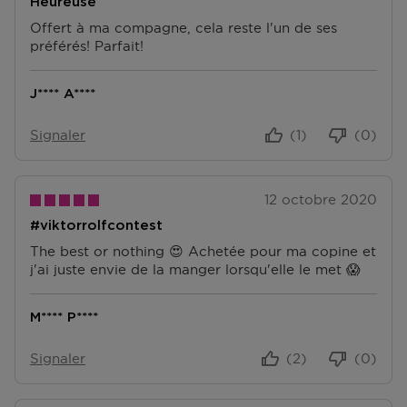
trouver sur notre page FAQ.
Heureuse
Offert à ma compagne, cela reste l'un de ses
préférés! Parfait!
J**** A****
Signaler
(1)
(0)
12 octobre 2020
#viktorrolfcontest
The best or nothing 😍 Achetée pour ma copine et
j'ai juste envie de la manger lorsqu'elle le met 😱
M**** P****
Signaler
(2)
(0)