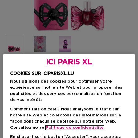
ICI PARIS XL
Choisissez votre format
COOKIES SUR ICIPARISXL.LU
50 ML
En rupture de stock
Nous utilisons des cookies pour optimiser votre
expérience sur notre site Web et pour proposer des
publicités et des services personnalisés en fonction
50 ML
de vos intérêts.
Prix du produit
121,90 €
Comment fait-on cela ? Nous analysons le trafic sur
notre site Web et collectons des informations sur la
Prix du produit
121,90 €
façon dont chacun se déplace sur notre site Web.
Consultez notre
Politique de confidentialite
En cliquant sur le bouton “Accepter”, vous acceptez
VOIR LA DISPONIBILITÉ EN MAGASIN