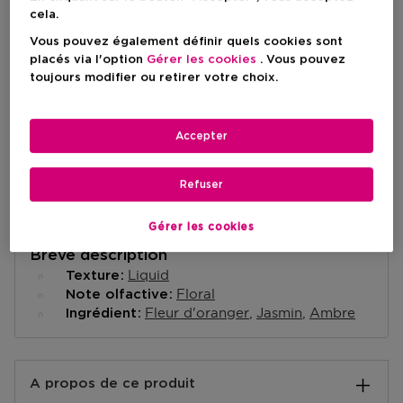
cela.
Vous pouvez également définir quels cookies sont
placés via l'option
Gérer les cookies
. Vous pouvez
Livraison à domicile
toujours modifier ou retirer votre choix.
En rupture de stock
Informe moi
Accepter
Retrait en magasin
Retrait dans un magasin près de chez vous.
Selectionner un magasin
Refuser
Gérer les cookies
Brève description
Liquid
Texture
Floral
Note olfactive
Fleur d'oranger
Jasmin
Ambre
Ingrédient
A propos de ce produit