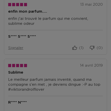
13 mai 2020
enfin mon parfum.....
enfin j'ai trouvé le parfum qui me convient,
sublime odeur
S**** S**** S****
Signaler
(1)
(0)
14 avril 2019
Sublime
Le meilleur parfum jamais inventé, quand ma
compagne s’en met , je deviens dingue :-P au top
#viktorandrolflover
R**** N****