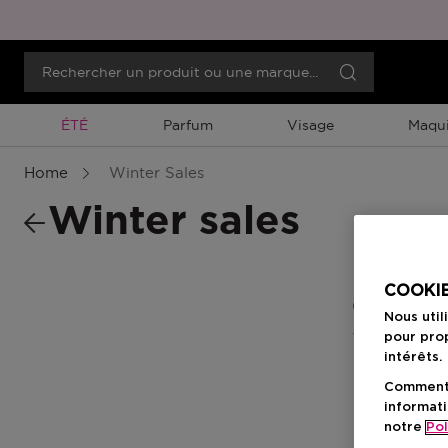
Promotion À Durée Limitée
ÉTÉ
Parfum
Visage
Maqui
Home
Winter Sales
Winter sales
COOKIE
0 Résultats
Nous util
pour prop
intérêts.
Comment f
informati
notre
Pol