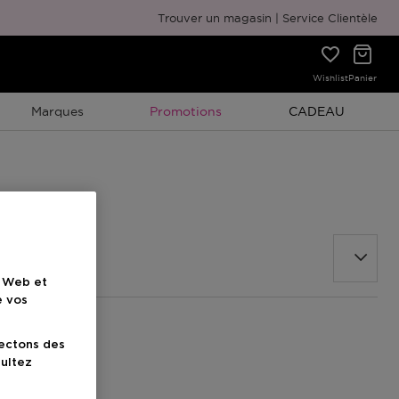
Emballage cadeau gratuit
Trouver un magasin
Service Clientèle
Wishlist
Panier
Promotion À Durée Limitée
Promotion À Duré
Marques
Promotions
CADEAU
e Web et
e vos
lectons des
sultez