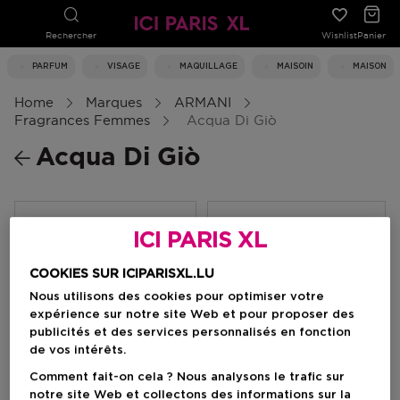
Rechercher
Wishlist
Panier
PARFUM
VISAGE
MAQUILLAGE
MAISOIN
MAISON
Home
Marques
ARMANI
Fragrances Femmes
Acqua Di Giò
Acqua Di Giò
Filtrer
ICI PARIS XL
COOKIES SUR ICIPARISXL.LU
0 Résultats
Nous utilisons des cookies pour optimiser votre
expérience sur notre site Web et pour proposer des
publicités et des services personnalisés en fonction
de vos intérêts.
Comment fait-on cela ? Nous analysons le trafic sur
notre site Web et collectons des informations sur la