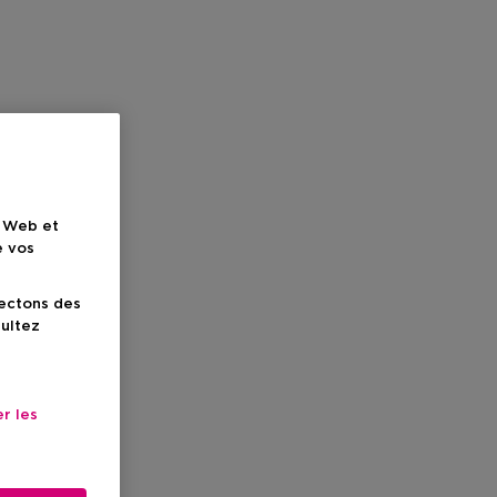
e Web et
e vos
lectons des
sultez
r les