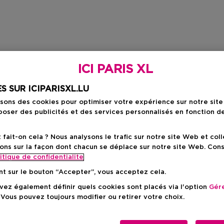
ICI PARIS XL
S SUR ICIPARISXL.LU
isons des cookies pour optimiser votre expérience sur notre sit
oser des publicités et des services personnalisés en fonction d
ait-on cela ? Nous analysons le trafic sur notre site Web et col
ons sur la façon dont chacun se déplace sur notre site Web. Con
itique de confidentialite
nt sur le bouton “Accepter”, vous acceptez cela.
ez également définir quels cookies sont placés via l'option
Gére
 Vous pouvez toujours modifier ou retirer votre choix.