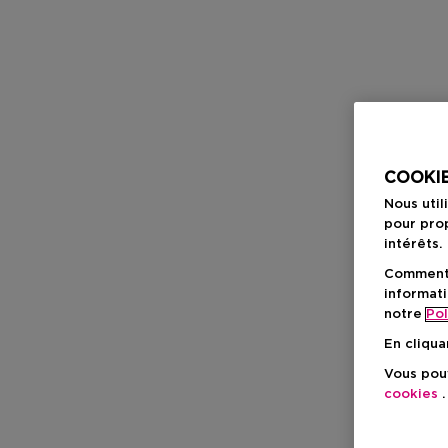
COOKIE
Nous util
pour prop
intérêts.
Comment f
informati
notre
Pol
En cliqua
Vous pouv
cookies
.