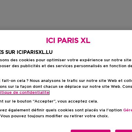
ICI PARIS XL
S SUR ICIPARISXL.LU
isons des cookies pour optimiser votre expérience sur notre sit
oser des publicités et des services personnalisés en fonction d
ait-on cela ? Nous analysons le trafic sur notre site Web et col
ons sur la façon dont chacun se déplace sur notre site Web. Con
itique de confidentialite
nt sur le bouton “Accepter”, vous acceptez cela.
ez également définir quels cookies sont placés via l'option
Gére
 Vous pouvez toujours modifier ou retirer votre choix.