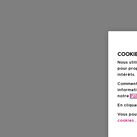
COOKIE
Nous util
pour prop
intérêts.
Comment f
informati
notre
Pol
En cliqua
Vous pouv
cookies
.