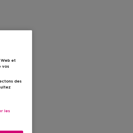
e Web et
e vos
lectons des
sultez
r les