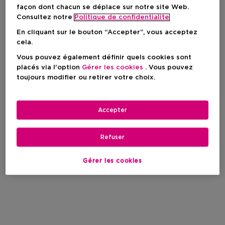
façon dont chacun se déplace sur notre site Web.
Consultez notre
Politique de confidentialite
En cliquant sur le bouton “Accepter”, vous acceptez
cela.
OMNIA PARAIBA
Vous pouvez également définir quels cookies sont
placés via l'option
Gérer les cookies
. Vous pouvez
toujours modifier ou retirer votre choix.
Filtrer
Accepter
0 Résultats
Refuser
Gérer les cookies