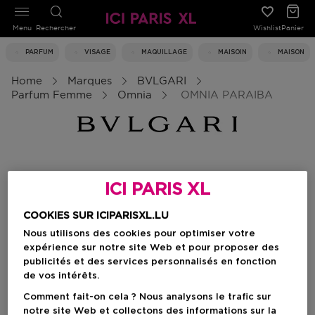
Menu
Rechercher
Wishlist
Panier
PARFUM
VISAGE
MAQUILLAGE
MAISOIN
MAISON
Home
Marques
BVLGARI
Parfum Femme
Omnia
OMNIA PARAIBA
ICI PARIS XL
COOKIES SUR ICIPARISXL.LU
Nous utilisons des cookies pour optimiser votre
expérience sur notre site Web et pour proposer des
publicités et des services personnalisés en fonction
de vos intérêts.
Comment fait-on cela ? Nous analysons le trafic sur
notre site Web et collectons des informations sur la