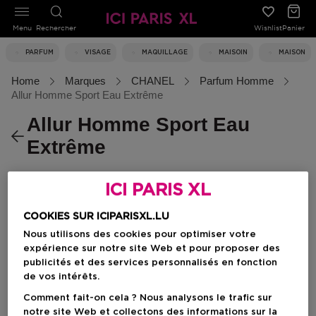
Menu
Rechercher
Wishlist
Panier
PARFUM
VISAGE
MAQUILLAGE
MAISOIN
MAISON
Home
Marques
CHANEL
Parfum Homme
Allur Homme Sport Eau Extrême
Allur Homme Sport Eau
Extrême
ICI PARIS XL
Filtrer
COOKIES SUR ICIPARISXL.LU
Nous utilisons des cookies pour optimiser votre
0 Résultats
expérience sur notre site Web et pour proposer des
publicités et des services personnalisés en fonction
de vos intérêts.
Comment fait-on cela ? Nous analysons le trafic sur
notre site Web et collectons des informations sur la