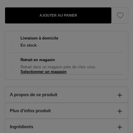
AJOUTER AU PANIER
Livraison à domicile
En stock
-
Retrait en magasin
Retrait dans un magasin près de chez vous.
Selectionner un magasin
A propos de ce produit
Le Savon Liquide CHANCE EAU TENDRE nettoie et parfume
Plus d'infos produit
délicatement les mains et le corps des notes fleuries-fruitées de
la fragrance emblématique.
Instructions:
Ingrédients
Le Savon Liquide CHANCE EAU TENDRE, parfumé des notes
Sa formule gel fluide se transforme en une mousse nettoyante