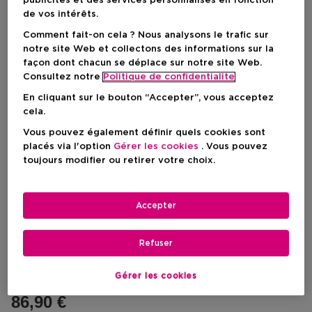
publicités et des services personnalisés en fonction
de vos intérêts.
Comment fait-on cela ? Nous analysons le trafic sur
notre site Web et collectons des informations sur la
façon dont chacun se déplace sur notre site Web.
Consultez notre
Politique de confidentialite
En cliquant sur le bouton “Accepter”, vous acceptez
cela.
Vous pouvez également définir quels cookies sont
placés via l'option
Gérer les cookies
. Vous pouvez
toujours modifier ou retirer votre choix.
Choisissez votre format
Accepter
400 ML
En stock
Refuser
400 ML
Prix du produit
86,90 €
Gérer les cookies
Prix du produit
86,90 €