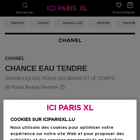
Rechercher
Wishlist
Panier
PARFUM
VISAGE
MAQUILLAGE
MAISOIN
MAISON
CHANEL
CHANCE EAU TENDRE
SAVON LIQUIDE POUR LES MAINS ET LE CORPS
86 Points Beauty Member
ICI PARIS XL
COOKIES SUR ICIPARISXL.LU
Nous utilisons des cookies pour optimiser votre
expérience sur notre site Web et pour proposer des