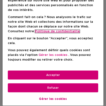
expérience sur notre site Web et pour proposer des
publicités et des services personnalisés en fonction
de vos intérêts.
Comment fait-on cela ? Nous analysons le trafic sur
notre site Web et collectons des informations sur la
façon dont chacun se déplace sur notre site Web.
Consultez notre
Politique de confidentialite
En cliquant sur le bouton “Accepter”, vous acceptez
cela.
Vous pouvez également définir quels cookies sont
placés via l'option
Gérer les cookies
. Vous pouvez
toujours modifier ou retirer votre choix.
Choisissez votre format
3 ST
En stock
Accepter
3 ST
Refuser
Prix du produit
122,90 €
Gérer les cookies
Prix du produit
122,90 €