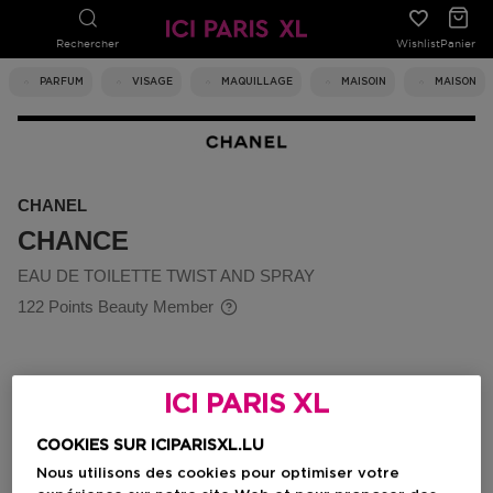
Rechercher
Wishlist
Panier
PARFUM
VISAGE
MAQUILLAGE
MAISOIN
MAISON
CHANEL
CHANCE
EAU DE TOILETTE TWIST AND SPRAY
122 Points Beauty Member
ICI PARIS XL
COOKIES SUR ICIPARISXL.LU
Nous utilisons des cookies pour optimiser votre