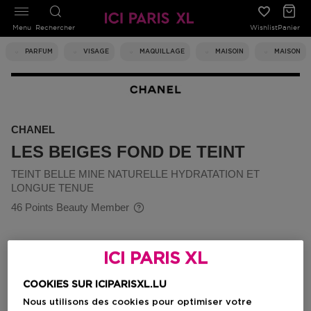
Menu
Rechercher
Wishlist
Panier
PARFUM
VISAGE
MAQUILLAGE
MAISOIN
MAISON
CHANEL
LES BEIGES FOND DE TEINT
TEINT BELLE MINE NATURELLE HYDRATATION ET
LONGUE TENUE
46 Points Beauty Member
ICI PARIS XL
COOKIES SUR ICIPARISXL.LU
Nous utilisons des cookies pour optimiser votre