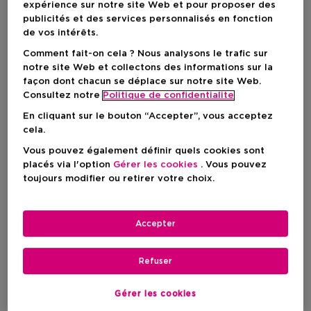
expérience sur notre site Web et pour proposer des
publicités et des services personnalisés en fonction
de vos intérêts.
Comment fait-on cela ? Nous analysons le trafic sur
notre site Web et collectons des informations sur la
façon dont chacun se déplace sur notre site Web.
Consultez notre
Politique de confidentialite
En cliquant sur le bouton “Accepter”, vous acceptez
cela.
Vous pouvez également définir quels cookies sont
placés via l'option
Gérer les cookies
. Vous pouvez
toujours modifier ou retirer votre choix.
Choisissez votre couleur
Accepter
B70
En stock
Refuser
Prix promotionnel
46,55 €
Gérer les cookies
Prix du produit
66,50 €