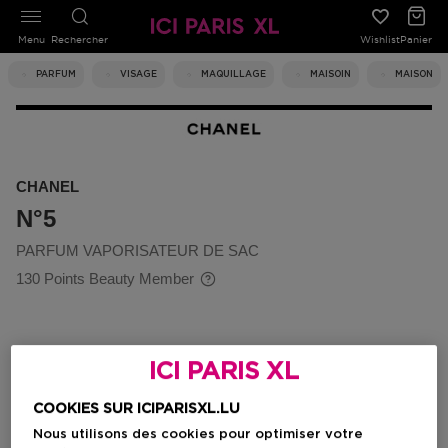
Menu
Rechercher
Wishlist
Panier
PARFUM
VISAGE
MAQUILLAGE
MAISOIN
MAISON
CHANEL
N°5
PARFUM VAPORISATEUR DE SAC
130 Points Beauty Member
ICI PARIS XL
COOKIES SUR ICIPARISXL.LU
Nous utilisons des cookies pour optimiser votre