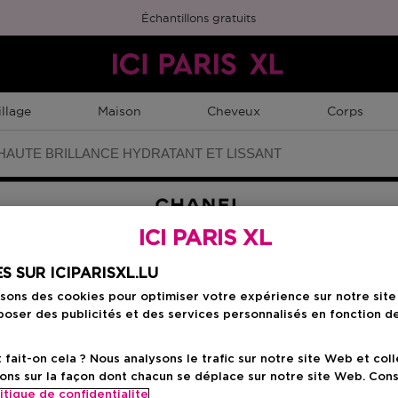
Échantillons gratuits
llage
Maison
Cheveux
Corps
HAUTE BRILLANCE HYDRATANT ET LISSANT
ICI PARIS XL
S SUR ICIPARISXL.LU
SS
Choisissez votre co
isons des cookies pour optimiser votre expérience sur notre sit
oser des publicités et des services personnalisés en fonction d
456 FABULEUSE
ait-on cela ? Nous analysons le trafic sur notre site Web et col
ons sur la façon dont chacun se déplace sur notre site Web. Con
itique de confidentialite