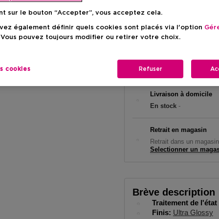
Prix du prod
44,90 €
nt sur le bouton “Accepter”, vous acceptez cela.
ez également définir quels cookies sont placés via l'option
Gére
 Vous pouvez toujours modifier ou retirer votre choix.
es cookies
Refuser
Ac
Livraison à domicile
En stock
-
Retrait en magasin
Retrait dans un magasin
Selectionner un maga
Brève description
Traitement de l'état
Finis
Ultra Glossy