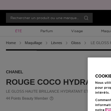
Promotion À Durée Limitée
ÉTÉ
Parfum
Visage
Maqui
Home
Maquillage
Lèvres
Gloss
LE GLOSS 
CHANEL
COOKIE
ROUGE COCO HYDRA GLO
Nous util
pour prop
LE GLOSS HAUTE BRILLANCE HYDRATANT ET LISSANT
intérêts.
44 Points Beauty Member
Comment f
informati
notre
Pol