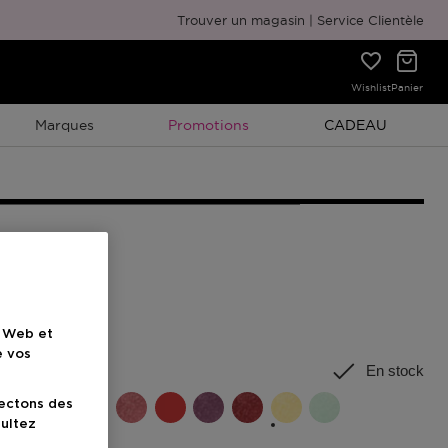
Emballage cadeau gratuit
Trouver un magasin
Service Clientèle
Wishlist
Panier
Promotion À Durée Limitée
Promotion À Duré
Marques
Promotions
CADEAU
uleur
e Web et
e vos
En stock
lectons des
sultez