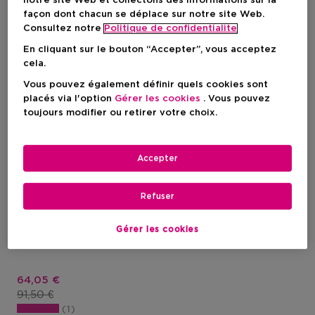
notre site Web et collectons des informations sur la
façon dont chacun se déplace sur notre site Web.
Consultez notre
Politique de confidentialite
En cliquant sur le bouton “Accepter”, vous acceptez
cela.
Vous pouvez également définir quels cookies sont
placés via l'option
Gérer les cookies
. Vous pouvez
toujours modifier ou retirer votre choix.
Accepter
SISLEY
Refuser
Hair Rituel
Masque Purifiant Avant-
Gérer les cookies
Shampoing À L'argile
Blanche
Prix promotionnel
64,05 €
Prix du produit
91,50 €
1