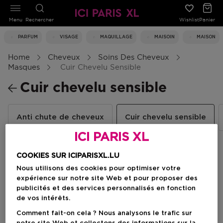
Menu
Rechercher
Wishlist
Panier
PARFUM
VISAGE
MAQUILLAGE
MAISOIN
MAISON
Home
Cheveux
Soins Des Cheveux
Masques
Cuir Chevelu Sensible
Cuir chevelu sensible
Anti chute de cheveux
Cuir chevelu sensible
ICI PARIS XL
COOKIES SUR ICIPARISXL.LU
Filtrer
Nous utilisons des cookies pour optimiser votre
expérience sur notre site Web et pour proposer des
publicités et des services personnalisés en fonction
1 Résultats
de vos intérêts.
Comment fait-on cela ? Nous analysons le trafic sur
-30%