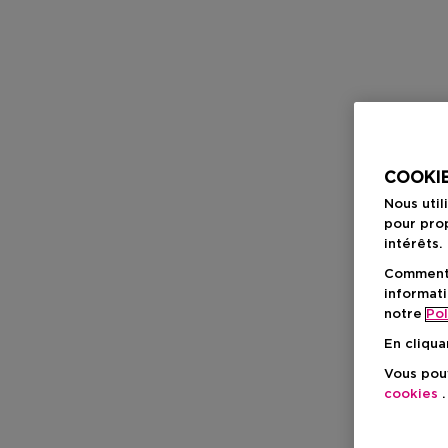
COOKIE
Nous util
pour prop
intérêts.
Comment f
informati
notre
Pol
En cliqua
Vous pouv
cookies
.