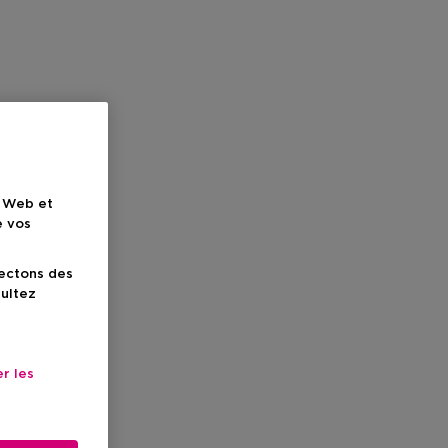
e Web et
e vos
lectons des
sultez
r les