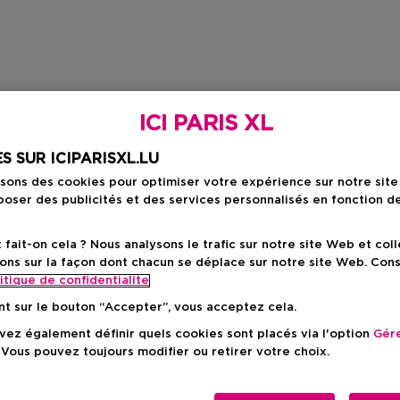
ICI PARIS XL
S SUR ICIPARISXL.LU
isons des cookies pour optimiser votre expérience sur notre sit
oser des publicités et des services personnalisés en fonction d
ait-on cela ? Nous analysons le trafic sur notre site Web et col
ons sur la façon dont chacun se déplace sur notre site Web. Con
itique de confidentialite
nt sur le bouton “Accepter”, vous acceptez cela.
ez également définir quels cookies sont placés via l'option
Gére
 Vous pouvez toujours modifier ou retirer votre choix.