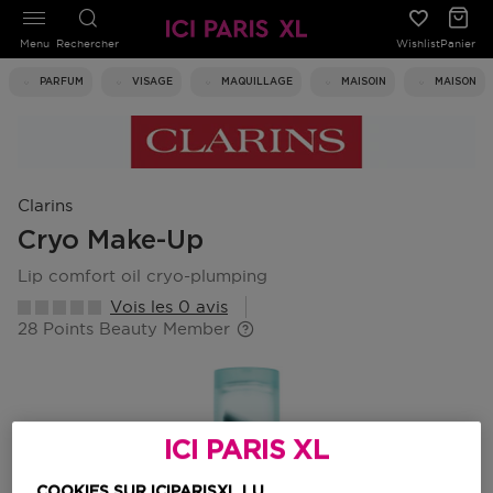
Menu
Rechercher
Wishlist
Panier
PARFUM
VISAGE
MAQUILLAGE
MAISOIN
MAISON
Clarins
Cryo Make-Up
lip comfort oil cryo-plumping
Vois les 0 avis
28 Points Beauty Member
ICI PARIS XL
COOKIES SUR ICIPARISXL.LU