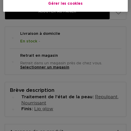
Gérer les cookies
AJOUTER AU PANIER
Livraison à domicile
-
En stock
Retrait en magasin
Retrait dans un magasin près de chez vous.
Selectionner un magasin
Brève description
Repulpant
Traitement de l'état de la peau
Nourrissant
Lip glow
Finis