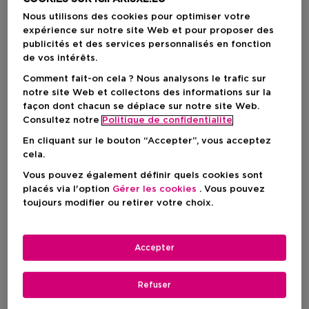
Nous utilisons des cookies pour optimiser votre
expérience sur notre site Web et pour proposer des
publicités et des services personnalisés en fonction
de vos intérêts.
Comment fait-on cela ? Nous analysons le trafic sur
notre site Web et collectons des informations sur la
façon dont chacun se déplace sur notre site Web.
Consultez notre
Politique de confidentialite
En cliquant sur le bouton “Accepter”, vous acceptez
cela.
Vous pouvez également définir quels cookies sont
placés via l'option
Gérer les cookies
. Vous pouvez
Choisissez votre couleur
toujours modifier ou retirer votre choix.
00 cryo mint
En stock
Accepter
Refuser
Prix du produit
28,50 €