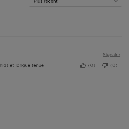
Plus récent
Signaler
chid) et longue tenue
(0)
(0)