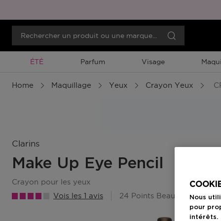
Promotion À Durée Limitée
ÉTÉ
Parfum
Visage
Maqui
Home
Maquillage
Yeux
Crayon Yeux
C
Clarins
Make Up Eye Pencil
crayon pour les yeux
COOKIE
Vois les 1 avis
24 Points Beauty Member
Nous util
pour prop
intérêts.