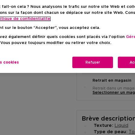
Prix du prod
24,90 €
ait-on cela ? Nous analysons le trafic sur notre site Web et col
ons sur la façon dont chacun se déplace sur notre site Web. Con
itique de confidentialite
nt sur le bouton “Accepter”, vous acceptez cela.
ez également définir quels cookies sont placés via l'option
Gére
 Vous pouvez toujours modifier ou retirer votre choix.
Livraison à domicile
es cookies
Refuser
Ac
-
En stock
Retrait en magasin
Retrait dans un magas
Selectionner un mag
Brève descriptio
Liquid
Texture
To
Type de peau