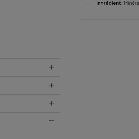
Minér
Ingrédient
it de couleur pure avec ce
tomper assure un tracé
tat reste en place