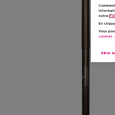
Comment f
informati
notre
Pol
En cliqua
Vous pouv
cookies
.
Gérer l