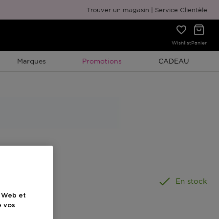
Emballage cadeau gratuit
Trouver un magasin
Service Clientèle
Wishlist
Panier
Promotion À Durée Limitée
Promotion À Duré
Marques
Promotions
CADEAU
ouleur
En stock
e Web et
e vos