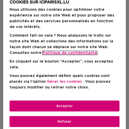
COOKIES SUR ICIPARISXL.LU
Nous utilisons des cookies pour optimiser votre
expérience sur notre site Web et pour proposer des
publicités et des services personnalisés en fonction
de vos intérêts.
Comment fait-on cela ? Nous analysons le trafic sur
notre site Web et collectons des informations sur la
façon dont chacun se déplace sur notre site Web.
Consultez notre
Politique de confidentialite
En cliquant sur le bouton “Accepter”, vous acceptez
cela.
Vous pouvez également définir quels cookies sont
Choisissez votre format
placés via l'option
Gérer les cookies
. Vous pouvez
toujours modifier ou retirer votre choix.
4 G
En stock
4 G
Accepter
Prix du produit
38,90 €
Refuser
Prix du produit
38,90 €