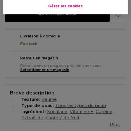
Gérer les cookies
AJOUTER AU PANIER
Livraison à domicile
-
En stock
Retrait en magasin
Retrait dans un magasin près de chez vous.
Selectionner un magasin
Brève description
Baume
Texture
Tous les types de peau
Type de peau
Squalane
Vitamine E
Caféine
Ingrédient
Extrait de plante / de fruit
Plus