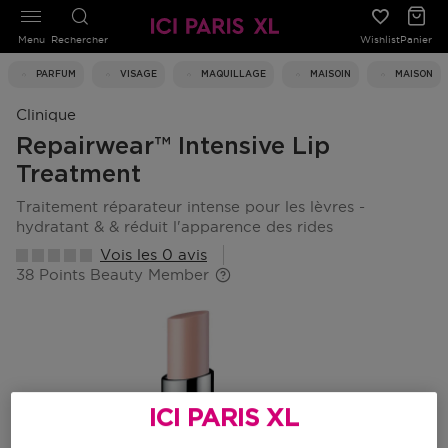
Menu
Rechercher
Wishlist
Panier
PARFUM
VISAGE
MAQUILLAGE
MAISOIN
MAISON
Clinique
Repairwear™ Intensive Lip
Treatment
traitement réparateur intense pour les lèvres -
hydratant & & réduit l'apparence des rides
Vois les 0 avis
38 Points Beauty Member
ICI PARIS XL