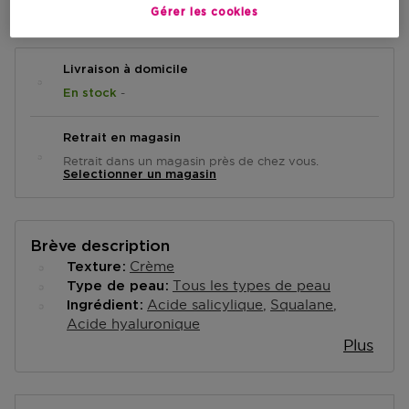
AJOUTER AU PANIER
Gérer les cookies
Livraison à domicile
-
En stock
Retrait en magasin
Retrait dans un magasin près de chez vous.
Selectionner un magasin
Brève description
Crème
Texture
Tous les types de peau
Type de peau
Acide salicylique
Squalane
Ingrédient
Acide hyaluronique
Plus