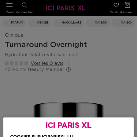
Menu
Rechercher
Wishlist
Panier
PARFUM
VISAGE
MAQUILLAGE
MAISOIN
MAISON
Clinique
Turnaround Overnight
hydratant éclat revitalisant nuit
Vois les 0 avis
43 Points Beauty Member
ICI PARIS XL