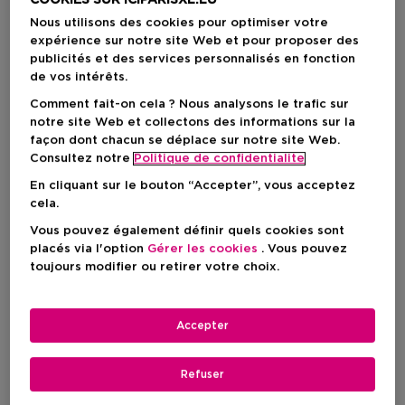
COOKIES SUR ICIPARISXL.LU
Nous utilisons des cookies pour optimiser votre
expérience sur notre site Web et pour proposer des
publicités et des services personnalisés en fonction
de vos intérêts.
Comment fait-on cela ? Nous analysons le trafic sur
notre site Web et collectons des informations sur la
façon dont chacun se déplace sur notre site Web.
Consultez notre
Politique de confidentialite
En cliquant sur le bouton “Accepter”, vous acceptez
Choisissez votre format
cela.
Vous pouvez également définir quels cookies sont
50 ML
En stock
placés via l'option
Gérer les cookies
. Vous pouvez
toujours modifier ou retirer votre choix.
50 ML
Prix du produit
43,50 €
Accepter
Prix du produit
43,50 €
Refuser