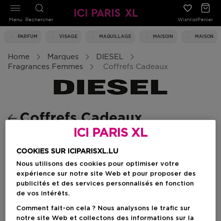
Menu
Rechercher
Wishlist
Panier
PARFUM
VISAGE
MAQUILLAGE
MAISOIN
MAISON
Home
Marques
DIESEL
Fragrances Femmes
Coffrefs Cadeaux
Coffrefs Cadeaux
ICI PARIS XL
COOKIES SUR ICIPARISXL.LU
Filtrer
Nous utilisons des cookies pour optimiser votre
expérience sur notre site Web et pour proposer des
publicités et des services personnalisés en fonction
0 Résultats
de vos intérêts.
Comment fait-on cela ? Nous analysons le trafic sur
notre site Web et collectons des informations sur la