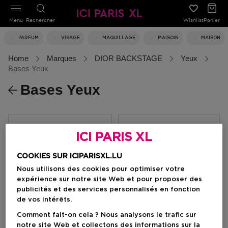
Menu
Rechercher
Wishlist
Panier
PARFUM
VISAGE
MAQUILLAGE
MAISOIN
MAISON
Home
Marques
DIOR BACKSTAGE
Yeux
Bases Yeux
Bases Yeux
Filtrer
ICI PARIS XL
COOKIES SUR ICIPARISXL.LU
0 Résultats
Nous utilisons des cookies pour optimiser votre
expérience sur notre site Web et pour proposer des
publicités et des services personnalisés en fonction
de vos intérêts.
Comment fait-on cela ? Nous analysons le trafic sur
notre site Web et collectons des informations sur la