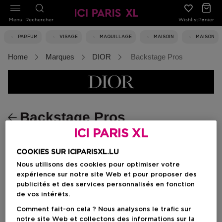
Menu
Rechercher
Wishlist
Panier
PARFUM
VISAGE
MAQUILLAGE
MAISOIN
MAISON
Home
Marques
DIOR
Backstage Pros
Backstage Pros
ICI PARIS XL
COOKIES SUR ICIPARISXL.LU
Filtrer
Nous utilisons des cookies pour optimiser votre
expérience sur notre site Web et pour proposer des
0 Résultats
publicités et des services personnalisés en fonction
de vos intérêts.
Comment fait-on cela ? Nous analysons le trafic sur
notre site Web et collectons des informations sur la