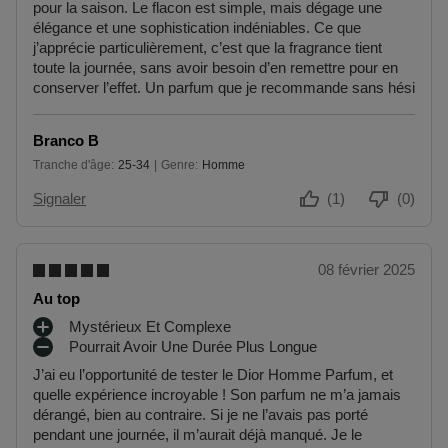
pour la saison. Le flacon est simple, mais dégage une
élégance et une sophistication indéniables. Ce que
j’apprécie particulièrement, c’est que la fragrance tient
toute la journée, sans avoir besoin d’en remettre pour en
conserver l’effet. Un parfum que je recommande sans hési
Branco B
Tranche d'âge
25-34
Genre
Homme
De 25 à 34
Signaler
(1)
(0)
08 février 2025
Au top
Mystérieux Et Complexe
A
Pourrait Avoir Une Durée Plus Longue
V
I
J’ai eu l’opportunité de tester le Dior Homme Parfum, et
A
N
quelle expérience incroyable ! Son parfum ne m’a jamais
N
C
dérangé, bien au contraire. Si je ne l’avais pas porté
T
O
pendant une journée, il m’aurait déjà manqué. Je le
A
N