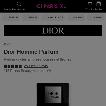
Menu
Rechercher
Wishlist
Panier
PARFUM
VISAGE
MAQUILLAGE
MAISOIN
MAISON
Dior
Dior Homme Parfum
parfum - notes ambrées, boisées et fleuries
Vois les 16 avis
115 Points Beauty Member