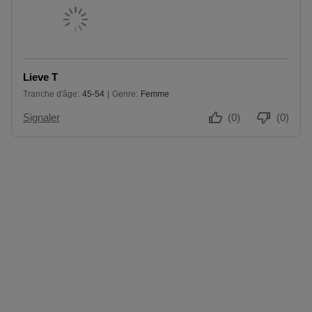
Lieve T
Tranche d'âge
45-54
Genre
Femme
De 45 à 54
Signaler
(0)
(0)