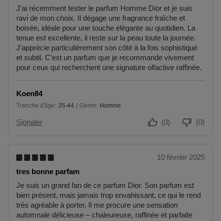
J'ai récemment tester le parfum Homme Dior et je suis
ravi de mon choix. Il dégage une fragrance fraîche et
boisée, idéale pour une touche élégante au quotidien. La
tenue est excellente, il reste sur la peau toute la journée.
J'apprécie particulièrement son côté à la fois sophistiqué
et subtil. C'est un parfum que je recommande vivement
pour ceux qui recherchent une signature olfactive raffinée.
Koen84
Tranche d'âge
35-44
Genre
Homme
De 35 à 44
Signaler
(0)
(0)
10 février 2025
tres bonne parfam
Je suis un grand fan de ce parfum Dior. Son parfum est
bien présent, mais jamais trop envahissant, ce qui le rend
très agréable à porter. Il me procure une sensation
automnale délicieuse – chaleureuse, raffinée et parfaite