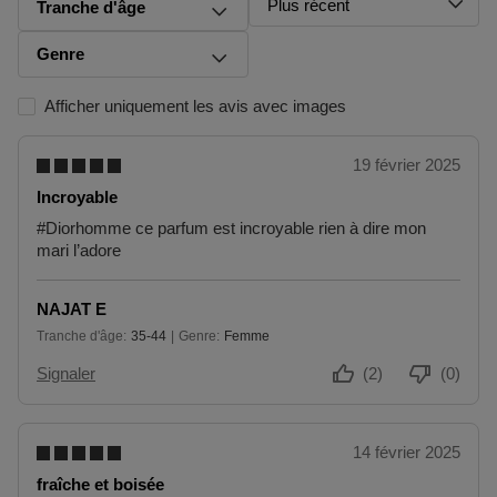
jours pour retourner les produits. Pour annuler votre
Plus récent
Tranche d'âge
commande, vous pouvez nous contacter ou utiliser
le
formulaire de retour
.
Genre
Échange ou retour en magasin
Afficher uniquement les avis avec images
ous pouvez également retourner ou échanger le produit dans
un magasin près de chez vous. Vous n’avez pas besoin de
remplir un formulaire de retour pour cela. Veuillez apporter votre
19 février 2025
confirmation de commande avec vous.
Incroyable
Accédez à plus d’informations et à la FAQ sur les retours.
#Diorhomme ce parfum est incroyable rien à dire mon
mari l’adore
D'autres questions sur la commande ? Vous pouvez le trouver
sur notre page FAQ.
NAJAT E
Tranche d'âge
35-44
Genre
Femme
De 35 à 44
Signaler
(2)
(0)
14 février 2025
fraîche et boisée