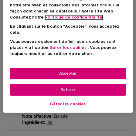
Prix du produit
115,50 €
notre site Web et collectons des informations sur la
façon dont chacun se déplace sur notre site Web.
Consultez notre
Politique de confidentialite
AJOUTER AU PANIER
En cliquant sur le bouton “Accepter”, vous acceptez
cela.
Vous pouvez également définir quels cookies sont
Livraison à domicile
placés via l'option
Gérer les cookies
. Vous pouvez
En stock
-
toujours modifier ou retirer votre choix.
Retrait en magasin
Accepter
Retrait dans un magasin près de chez vous.
Selectionner un magasin
Refuser
Brève description
Gérer les cookies
Texture
Liquid
Note olfactive
Boisée
Ingrédient
Iris