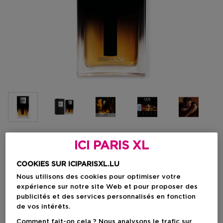
ICI PARIS XL
Choisissez votre format
COOKIES SUR ICIPARISXL.LU
50 ML
En stock
Nous utilisons des cookies pour optimiser votre
expérience sur notre site Web et pour proposer des
50 ML
75 ML
125 ML
publicités et des services personnalisés en fonction
Prix du produit
Prix du produit
Prix du produit
115,50 €
143,50 €
186,50 €
de vos intérêts.
Comment fait-on cela ? Nous analysons le trafic sur